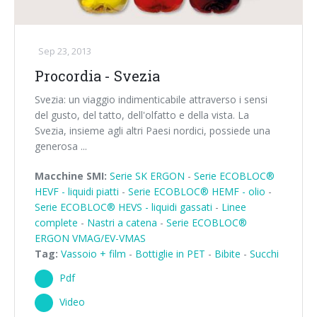
Sep 23, 2013
Procordia - Svezia
Svezia: un viaggio indimenticabile attraverso i sensi
del gusto, del tatto, dell'olfatto e della vista. La
Svezia, insieme agli altri Paesi nordici, possiede una
generosa ...
Macchine SMI:
Serie SK ERGON
-
Serie ECOBLOC®
HEVF - liquidi piatti
-
Serie ECOBLOC® HEMF - olio
-
Serie ECOBLOC® HEVS - liquidi gassati
-
Linee
complete
-
Nastri a catena
-
Serie ECOBLOC®
ERGON VMAG/EV-VMAS
Tag:
Vassoio + film
-
Bottiglie in PET
-
Bibite
-
Succhi
Pdf
Video