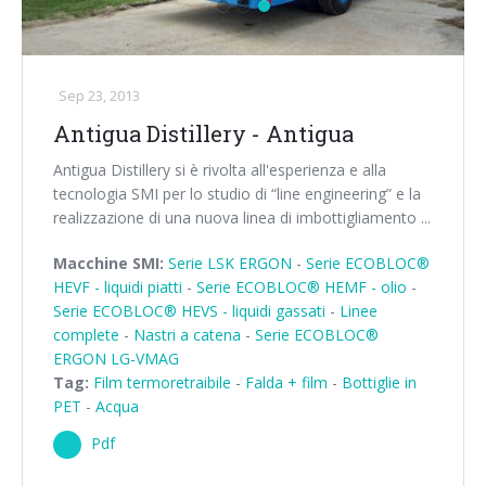
Sep 23, 2013
Antigua Distillery - Antigua
Antigua Distillery si è rivolta all'esperienza e alla
tecnologia SMI per lo studio di “line engineering” e la
realizzazione di una nuova linea di imbottigliamento ...
Macchine SMI:
Serie LSK ERGON
-
Serie ECOBLOC®
HEVF - liquidi piatti
-
Serie ECOBLOC® HEMF - olio
-
Serie ECOBLOC® HEVS - liquidi gassati
-
Linee
complete
-
Nastri a catena
-
Serie ECOBLOC®
ERGON LG-VMAG
Tag:
Film termoretraibile
-
Falda + film
-
Bottiglie in
PET
-
Acqua
Pdf