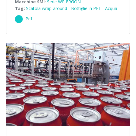
Macchine SMI:
Serie WP ERGON
Tag:
Scatola wrap-around
-
Bottiglie in PET
-
Acqua
Pdf