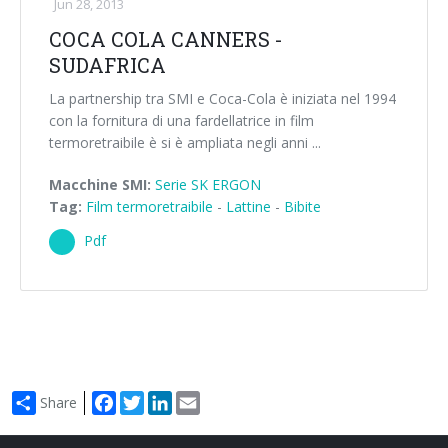
Jun 28, 2013
COCA COLA CANNERS -
SUDAFRICA
La partnership tra SMI e Coca-Cola è iniziata nel 1994
con la fornitura di una fardellatrice in film
termoretraibile è si è ampliata negli anni ...
Macchine SMI:
Serie SK ERGON
Tag:
Film termoretraibile
-
Lattine
-
Bibite
Pdf
Facebook
Twitter
LinkedIn
Email
Share