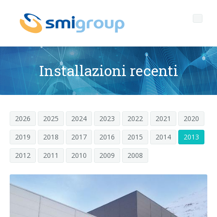
Installazioni recenti
Profilo
Governance
Chi siamo
2026
2025
2024
2023
2022
2021
2020
2019
2018
2017
2016
2015
2014
2013
Sostenibilità
Dati chiave
Corporate governance
2012
2011
2010
2009
2008
Prodotti
Mission
Codice Etico
Bottiglie senza etichetta
After sales
Storia
Qualità, Ambiente e Sicurezza
rPET
LINEE DI IMBOTTIGLIAMENTO
Media center
Filiali
General Data Protection Regulation
Tappi ancorati
SOFFIATRICI PER BOTTIGLIE PET/ rPET
Portale Smyzone
Linee complete