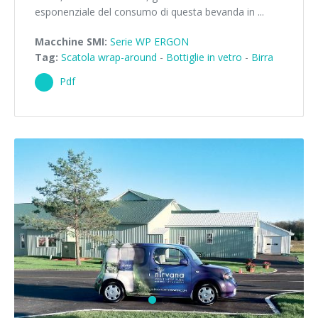
esponenziale del consumo di questa bevanda in ...
Macchine SMI:
Serie WP ERGON
Tag:
Scatola wrap-around
-
Bottiglie in vetro
-
Birra
Pdf