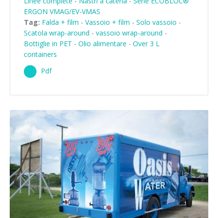
Linee complete
-
Nastri a catena
-
Serie ECOBLOC®
ERGON VMAG/EV-VMAS
Tag:
Falda + film
-
Vassoio + film
-
Solo vassoio
-
Scatola wrap-around
-
vassoio wrap-around
-
Bottiglie in PET
-
Olio alimentare
-
Over 3 L
containers
Pdf