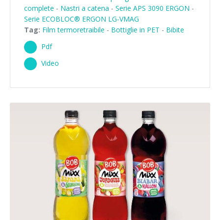
complete
-
Nastri a catena
-
Serie APS 3090 ERGON
-
Corsi palettizzatori
ingresso in linea
Serie ECOBLOC® ERGON LG-VMAG
Tag:
Film termoretraibile
-
Bottiglie in PET
-
Bibite
ingresso a 90°
Pdf
Video