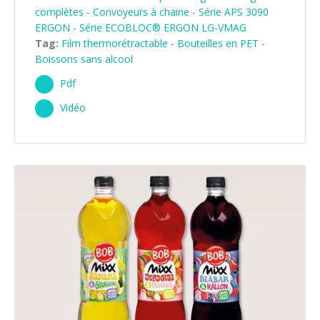
complètes
-
Convoyeurs à chaine
-
Série APS 3090
Formation palettiseurs
entrée en ligne
ERGON
-
Série ECOBLOC® ERGON LG-VMAG
Tag:
Film thermorétractable
-
Bouteilles en PET
-
entrée à 90°
Boissons sans alcool
Pdf
Vidéo