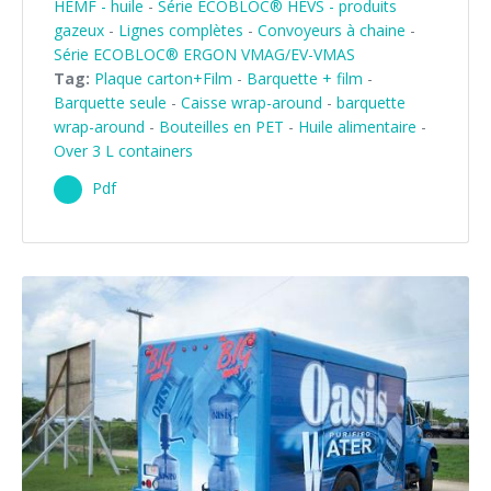
HEMF - huile
-
Série ECOBLOC® HEVS - produits
gazeux
-
Lignes complètes
-
Convoyeurs à chaine
-
Série ECOBLOC® ERGON VMAG/EV-VMAS
Tag:
Plaque carton+Film
-
Barquette + film
-
Barquette seule
-
Caisse wrap-around
-
barquette
wrap-around
-
Bouteilles en PET
-
Huile alimentaire
-
Over 3 L containers
Pdf