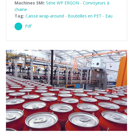
Machines SMI:
Série WP ERGON
-
Convoyeurs à
chaine
Tag:
Caisse wrap-around
-
Bouteilles en PET
-
Eau
Pdf