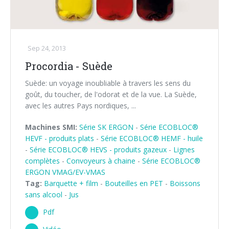
Sep 24, 2013
Procordia - Suède
Suède: un voyage inoubliable à travers les sens du
goût, du toucher, de l'odorat et de la vue. La Suède,
avec les autres Pays nordiques, ...
Machines SMI:
Série SK ERGON
-
Série ECOBLOC®
HEVF - produits plats
-
Série ECOBLOC® HEMF - huile
-
Série ECOBLOC® HEVS - produits gazeux
-
Lignes
complètes
-
Convoyeurs à chaine
-
Série ECOBLOC®
ERGON VMAG/EV-VMAS
Tag:
Barquette + film
-
Bouteilles en PET
-
Boissons
sans alcool
-
Jus
Pdf