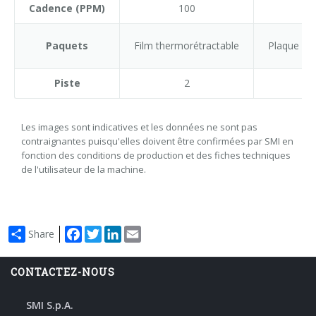
Cadence (PPM)
100
10
Paquets
Film thermorétractable
Plaque ca
Piste
2
2
Les images sont indicatives et les données ne sont pas
contraignantes puisqu'elles doivent être confirmées par SMI en
fonction des conditions de production et des fiches techniques
de l'utilisateur de la machine.
Facebook
Twitter
LinkedIn
Email
Share
CONTACTEZ-NOUS
SMI S.p.A.