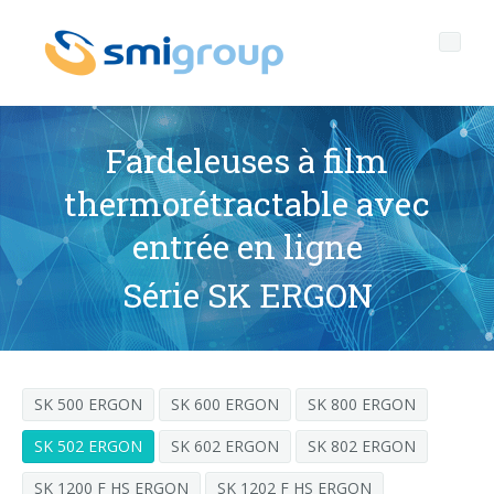
Fardeleuses à film
thermorétractable avec
Profil
entrée en ligne
Governance
Qui sommes nous
Série SK ERGON
Durabilité
Données clef
Gouvernement d'entreprise
Produits
Mission
Code Ethique
Bouteilles sans étiquette
SK 500 ERGON
SK 600 ERGON
SK 800 ERGON
Après vente
Histoire
Qualité, Environnement et Sécurité
rPET
LIGNES D'EMBOUTEILLAGE
SK 502 ERGON
SK 602 ERGON
SK 802 ERGON
Media center
Filiales
General Data Protection Regulation
Bouchons attachés
SOUFFLEUSES POUR BOUTEILLES PET/ rPET
Portail Smyzone
Lignes complètes
SK 1200 F HS ERGON
SK 1202 F HS ERGON