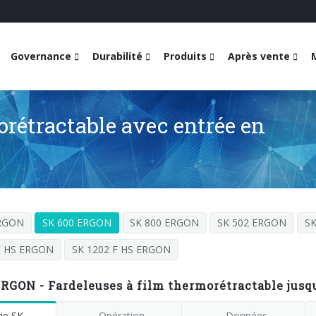
Governance
Durabilité
Produits
Après vente
orétractable avec entrée en
ERGON
SK 600 ERGON
SK 800 ERGON
SK 502 ERGON
S
F HS ERGON
SK 1202 F HS ERGON
RGON - Fardeleuses à film thermorétractable jusq
ie SK
Opération
Données