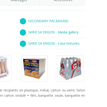
SECONDARY PACKAGING
SéRIE SK ERGON - Media gallery
SéRIE SK ERGON - Case histories
s
Packs
Packs
ry
gallery
gallery
récipients en plastique, métal, carton ou verre. Selon
 en carton ondulé + film, barquette seule, barquette en