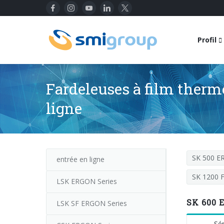
Profil
Fardeleuses à film therm
ligne
SK 500 
entrée en ligne
SK 1200 
LSK ERGON Series
SK 600 E
LSK SF ERGON Series
Sér