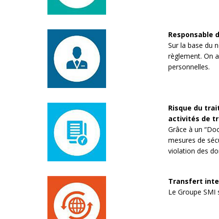
Responsable d
Sur la base du n
règlement. On a 
personnelles.
Risque du trai
activités de t
Grâce à un “Docu
mesures de sécur
violation des d
Transfert int
Le Groupe SMI s'