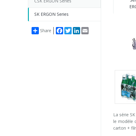
CSK ERGON Series
ER
SK ERGON Series
Facebook
Twitter
LinkedIn
Email
Share
Packs
gallery
La série SK
le modèle c
carton + fil