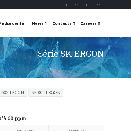
IT
EN
FR
ES
Media center
News
Contacts
Careers
Série SK ERGON
K 602 ERGON
SK 802 ERGON
u'à 60 ppm
Avantages
Accessoires