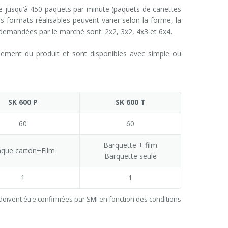
 jusqu’à 450 paquets par minute (paquets de canettes
es formats réalisables peuvent varier selon la forme, la
s demandées par le marché sont: 2x2, 3x2, 4x3 et 6x4.
ment du produit et sont disponibles avec simple ou
SK 600 P
SK 600 T
60
60
Barquette + film
aque carton+Film
Barquette seule
1
1
doivent être confirmées par SMI en fonction des conditions