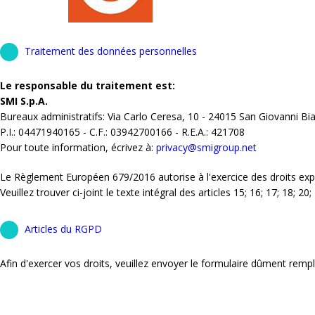
Traitement des données personnelles
Le responsable du traitement est:
SMI S.p.A.
Bureaux administratifs: Via Carlo Ceresa, 10 - 24015 San Giovanni Bi
P.I.: 04471940165 - C.F.: 03942700166 - R.E.A.: 421708
Pour toute information, écrivez à:
privacy@smigroup.net
Le Règlement Européen 679/2016 autorise à l'exercice des droits e
Veuillez trouver ci-joint le texte intégral des articles 15; 16; 17; 18; 2
Articles du RGPD
Afin d'exercer vos droits, veuillez envoyer le formulaire dûment remp