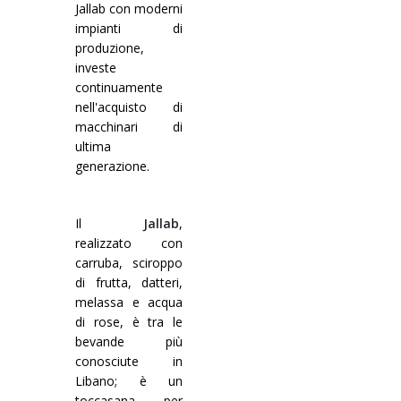
Jallab con moderni
Corsi palettizzatori
ingresso in linea
impianti di
produzione,
ingresso a 90°
investe
continuamente
nell'acquisto di
macchinari di
ultima
generazione.
Il
Jallab
,
realizzato con
carruba, sciroppo
di frutta, datteri,
melassa e acqua
di rose, è tra le
bevande più
conosciute in
Libano; è un
toccasana per