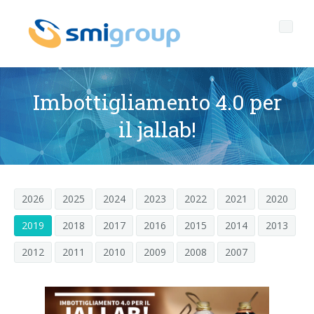
Imbottigliamento 4.0 per
il jallab!
Profilo
Governance
Chi siamo
2026
2025
2024
2023
2022
2021
2020
Sostenibilità
Dati chiave
Corporate governance
2019
2018
2017
2016
2015
2014
2013
Prodotti
Mission
Codice Etico
Bottiglie senza etichetta
2012
2011
2010
2009
2008
2007
After sales
Storia
Qualità, Ambiente e Sicurezza
rPET
LINEE DI IMBOTTIGLIAMENTO
Media center
Filiali
General Data Protection Regulation
Tappi ancorati
SOFFIATRICI PER BOTTIGLIE PET/ rPET
Portale Smyzone
Linee complete