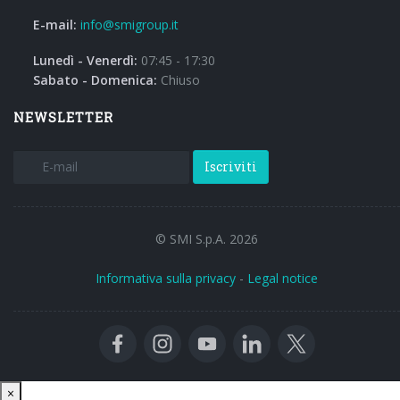
E-mail:
info@smigroup.it
Lunedì - Venerdì:
07:45 - 17:30
Sabato - Domenica:
Chiuso
NEWSLETTER
Iscriviti
© SMI S.p.A. 2026
Informativa sulla privacy
-
Legal notice
Close
×