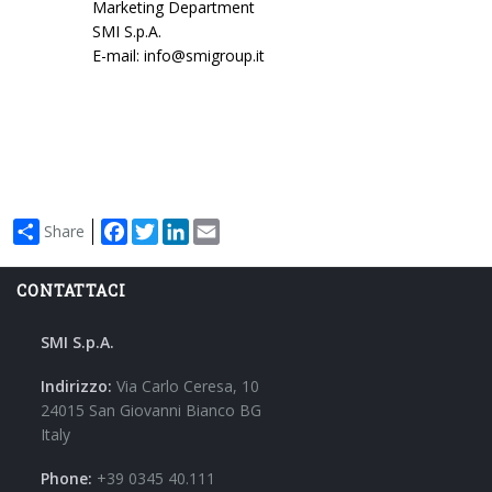
Marketing Department
SMI S.p.A.
E-mail: info@smigroup.it
Facebook
Twitter
LinkedIn
Email
Share
CONTATTACI
SMI S.p.A.
Indirizzo:
Via Carlo Ceresa, 10
24015 San Giovanni Bianco BG
Italy
Phone:
+39 0345 40.111