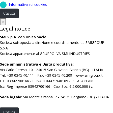
Informativa sui cookies
Chiudi
Close
×
Legal notice
SMI S.p.A. con Unico Socio
Società sottoposta a direzione e coordinamento da SMIGROUP
S.p.A.
Società appartenente al GRUPPO IVA SMI INDUSTRIES
Sede amministrativa e Unità produttiva:
Via Carlo Ceresa, 10 - 24015 San Giovanni Bianco (BG) - ITALIA
Tel. +39 0345 40.111 - Fax: +39 0345 40.209 - www.smigroup.it
C.F. 03942700166 - P. IVA IT04471940165 - R.E.A. 421708
Iscr.Reg.Imprese 03942700166 - Cap. Soc. € 5.000.000 i.v.
Sede legale:
Via Monte Grappa, 7 - 24121 Bergamo (BG) - ITALIA
Chiudi