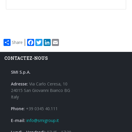
Facebook
Twitter
LinkedIn
Email
Share
CONTACTEZ-NOUS
SMI S.p.A.
Adresse:
Via Carlo Ceresa, 10
24015 San Giovanni Bianco BG
Italy
Phone:
+39 0345 40.111
E-mail:
info@smigroup.it