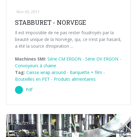
Nov 03, 2011
STABBURET - NORVEGE
Il est impossible de ne pas rester foudroyés par la
beauté unique de la Norvège, qui, ce n’est par hasard,
a été la source d’inspiration ...
Machines SMI:
Série CM ERGON
-
Série DV ERGON
-
Convoyeurs à chaine
Tag:
Caisse wrap-around
-
Barquette + film
-
Bouteilles en PET
-
Produits alimentaires
Pdf