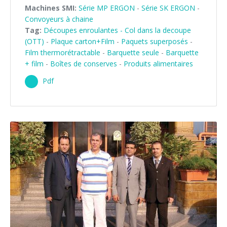
Machines SMI:
Série MP ERGON
-
Série SK ERGON
-
Convoyeurs à chaine
Tag:
Découpes enroulantes - Col dans la decoupe
(OTT)
-
Plaque carton+Film
-
Paquets superposés
-
Film thermorétractable
-
Barquette seule
-
Barquette
+ film
-
Boîtes de conserves
-
Produits alimentaires
Pdf