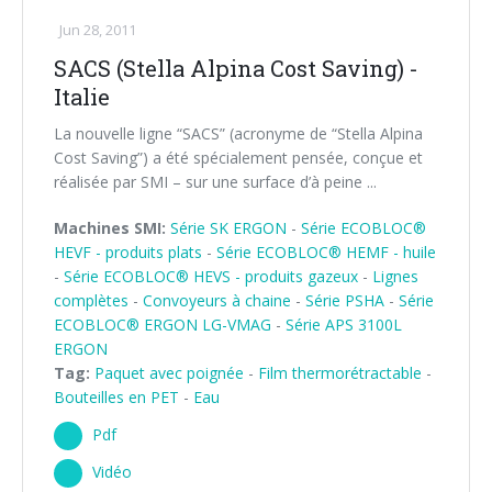
Jun 28, 2011
SACS (Stella Alpina Cost Saving) -
Italie
La nouvelle ligne “SACS” (acronyme de “Stella Alpina
Cost Saving”) a été spécialement pensée, conçue et
réalisée par SMI – sur une surface d’à peine ...
Machines SMI:
Série SK ERGON
-
Série ECOBLOC®
HEVF - produits plats
-
Série ECOBLOC® HEMF - huile
-
Série ECOBLOC® HEVS - produits gazeux
-
Lignes
complètes
-
Convoyeurs à chaine
-
Série PSHA
-
Série
ECOBLOC® ERGON LG-VMAG
-
Série APS 3100L
ERGON
Tag:
Paquet avec poignée
-
Film thermorétractable
-
Bouteilles en PET
-
Eau
Pdf
Vidéo