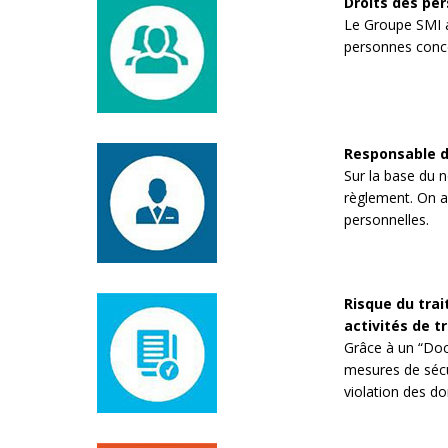
Droits des per
Le Groupe SMI a
personnes conc
Responsable d
Sur la base du n
règlement. On a 
personnelles.
Risque du trai
activités de t
Grâce à un “Docu
mesures de sécur
violation des d