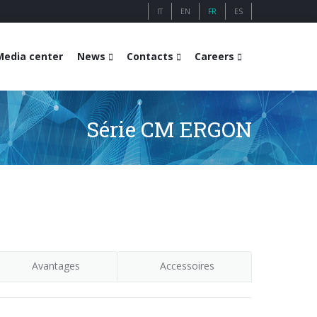
IT
EN
FR
ES
Media center
News
Contacts
Careers
Série CM ERGON
Avantages
Accessoires