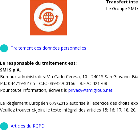
Transfert int
Le Groupe SMI s'
Traitement des données personnelles
Le responsable du traitement est:
SMI S.p.A.
Bureaux administratifs: Via Carlo Ceresa, 10 - 24015 San Giovanni Bi
P.I.: 04471940165 - C.F.: 03942700166 - R.E.A.: 421708
Pour toute information, écrivez à:
privacy@smigroup.net
Le Règlement Européen 679/2016 autorise à l'exercice des droits e
Veuillez trouver ci-joint le texte intégral des articles 15; 16; 17; 18; 2
Articles du RGPD