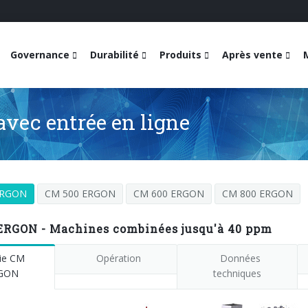
Governance
Durabilité
Produits
Après vente
vec entrée en ligne
ERGON
CM 500 ERGON
CM 600 ERGON
CM 800 ERGON
ERGON - Machines combinées jusqu'à 40 ppm
ie CM
Opération
Données
GON
techniques