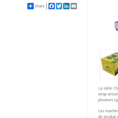
Facebook
Twitter
LinkedIn
Email
Share
Packs
gallery
La série C
wrap-around
plusieurs t
Les machine
de produit 