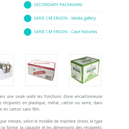
SECONDARY PACKAGING
SéRIE CM ERGON - Media gallery
SéRIE CM ERGON - Case histories
s
Packs
Packs
ry
gallery
gallery
ns une seule unité les fonctions d’une encartonneuse
 récipients en plastique, métal, carton ou verre, dans
e en carton sans film.
ar minute, selon le modèle de machine choisi, le type
 la forme, la capacité et les dimensions des récipients;