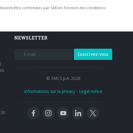
doivent être confirmées par SMI en fonction des conditions
NEWSLETTER
Inscrivez-vous
0
BG
© SMI S.p.A. 2026
Informations sur la privacy
-
Legal notice
:30