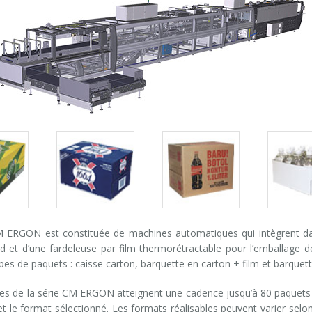
Packs
Packs
Pack
gallery
gallery
galle
M ERGON est constituée de machines automatiques qui intègrent da
 et d’une fardeleuse par film thermorétractable pour l’emballage de
ypes de paquets : caisse carton, barquette en carton + film et barquett
s de la série CM ERGON atteignent une cadence jusqu’à 80 paquets p
et le format sélectionné. Les formats réalisables peuvent varier selon