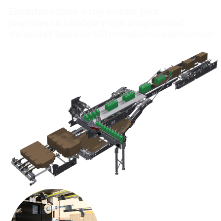
Encartonadoras wrap-around para
paquetes en bandeja y caja wrap-around
Velocidad hasta de 150 introducciones/minuto