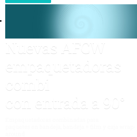
Nuevas AFCW
empaquetadoras
combi
con entrada a 90°
Empaquetadoras combinadas para
paquetes en bandeja, bandeja + film y caja wrap-
around