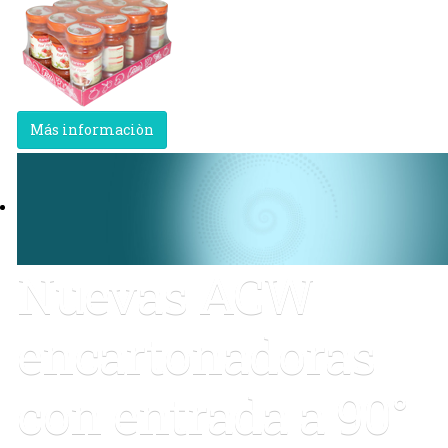
Más informaciòn
Nuevas ACW
encartonadoras
con entrada a 90°