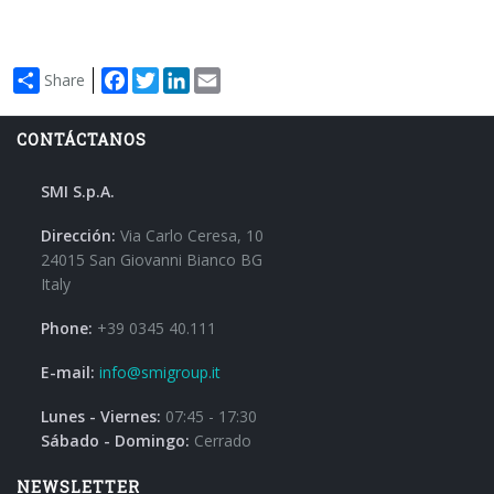
Facebook
Twitter
LinkedIn
Email
Share
CONTÁCTANOS
SMI S.p.A.
Dirección:
Via Carlo Ceresa, 10
24015 San Giovanni Bianco BG
Italy
Phone:
+39 0345 40.111
E-mail:
info@smigroup.it
Lunes - Viernes:
07:45 - 17:30
Sábado - Domingo:
Cerrado
NEWSLETTER