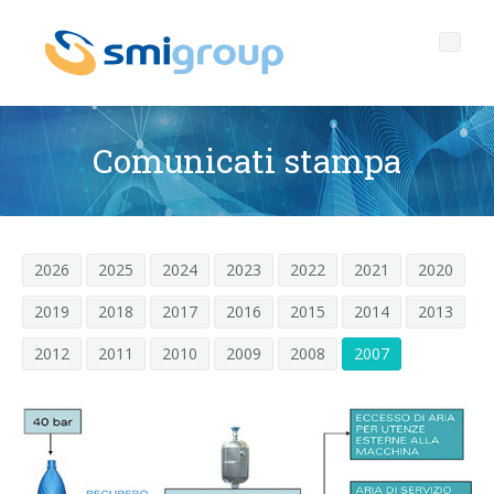
Comunicati stampa
Profilo
Governance
Chi siamo
2026
2025
2024
2023
2022
2021
2020
2019
2018
2017
2016
2015
2014
2013
Sostenibilità
Dati chiave
Corporate governance
2012
2011
2010
2009
2008
2007
Prodotti
Mission
Codice Etico
Bottiglie senza etichetta
After sales
Storia
Qualità, Ambiente e Sicurezza
rPET
LINEE DI IMBOTTIGLIAMENTO
Media center
Filiali
General Data Protection Regulation
Tappi ancorati
SOFFIATRICI PER BOTTIGLIE PET/ rPET
Portale Smyzone
Linee complete