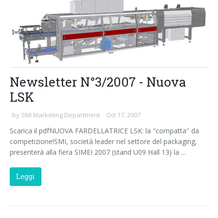
Corsi palettizzatori
ingresso in linea
ingresso a 90°
Newsletter N°3/2007 - Nuova
LSK
by
SMI Marketing Department
Oct 17, 2007
Scarica il pdfNUOVA FARDELLATRICE LSK: la "compatta" da
competizione!SMI, società leader nel settore del packaging,
presenterà alla fiera SIMEI 2007 (stand U09 Hall 13) la
...
Leggi