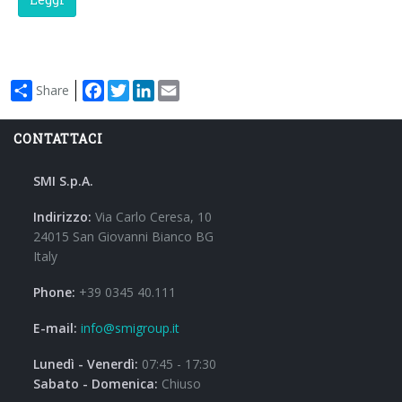
Facebook
Twitter
LinkedIn
Email
Share
CONTATTACI
SMI S.p.A.
Indirizzo:
Via Carlo Ceresa, 10
24015 San Giovanni Bianco BG
Italy
Phone:
+39 0345 40.111
E-mail:
info@smigroup.it
Lunedì - Venerdì:
07:45 - 17:30
Sabato - Domenica:
Chiuso