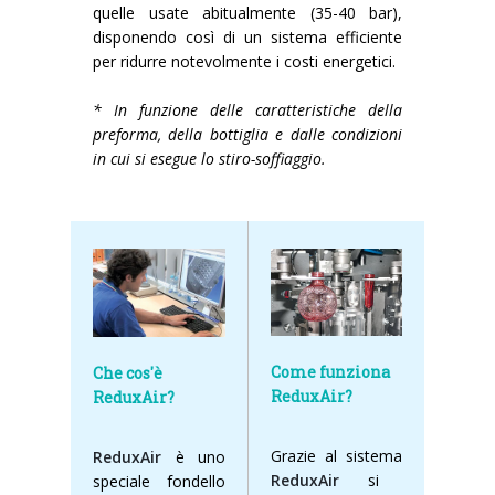
quelle usate abitualmente (35-40 bar),
Corsi palettizzatori
ingresso in linea
disponendo così di un sistema efficiente
per ridurre notevolmente i costi energetici.
ingresso a 90°
* In funzione delle caratteristiche della
preforma, della bottiglia e dalle condizioni
in cui si esegue lo stiro-soffiaggio.
Come funziona
Che cos'è
ReduxAir?
ReduxAir?
Grazie al sistema
ReduxAir
è uno
ReduxAir
si
speciale fondello