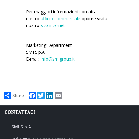
Per maggiori informazioni contatta il
nostro
ufficio commerciale
oppure visita il
nostro
sito internet
Marketing Department
SMI S.p.A.
E-mail:
info@smigroup.it
Facebook
Twitter
LinkedIn
Email
Share
CONTATTACI
SMI S.p.A.