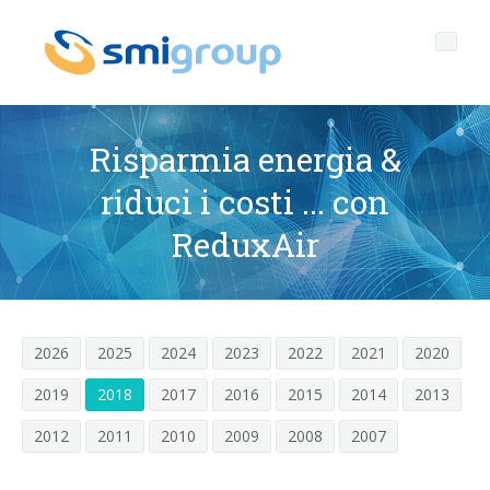
Risparmia energia &
riduci i costi ... con
Profilo
ReduxAir
Governance
Chi siamo
Sostenibilità
Dati chiave
Corporate governance
2026
2025
2024
2023
2022
2021
2020
Prodotti
Mission
Codice Etico
Bottiglie senza etichetta
2019
2018
2017
2016
2015
2014
2013
After sales
Storia
Qualità, Ambiente e Sicurezza
rPET
LINEE DI IMBOTTIGLIAMENTO
2012
2011
2010
2009
2008
2007
Media center
Filiali
General Data Protection Regulation
Tappi ancorati
SOFFIATRICI PER BOTTIGLIE PET/ rPET
Portale Smyzone
Linee complete