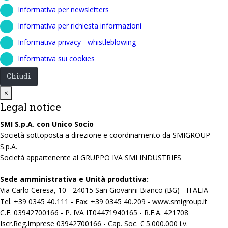
Informativa per newsletters
Informativa per richiesta informazioni
Informativa privacy - whistleblowing
Informativa sui cookies
Chiudi
Close
×
Legal notice
SMI S.p.A. con Unico Socio
Società sottoposta a direzione e coordinamento da SMIGROUP
S.p.A.
Società appartenente al GRUPPO IVA SMI INDUSTRIES
Sede amministrativa e Unità produttiva:
Via Carlo Ceresa, 10 - 24015 San Giovanni Bianco (BG) - ITALIA
Tel. +39 0345 40.111 - Fax: +39 0345 40.209 - www.smigroup.it
C.F. 03942700166 - P. IVA IT04471940165 - R.E.A. 421708
Iscr.Reg.Imprese 03942700166 - Cap. Soc. € 5.000.000 i.v.