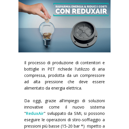
News
Certificazioni e Associazioni
Whistleblowing
Risparmio energetico
RIEMPITRICI PER BOTTIGLIE PET/ rPET
Servizi Smycall
Soluzioni compatte
Contatti
Risorse rinnovabili
SISTEMI DI SOFFIAGGIO, RIEMPIMENTO E TAPPATURA
SmyIoT control room
Fiere
Fabbrica Intelligente 4.0
Careers
CONFEZIONATRICI
AI Tech Support
Installazioni recenti
Contatti
Supervisore di linea SWM
PALETTIZZATORI
AR Smart Glasses
Sminow magazine
Filiali
Tour virtuale
Film termoretraibile
Careers
NASTRI TRASPORTATORI
Intervento on-site
Comunicati stampa
Richiesta informazioni
Film estensibile
Minipal
ingresso in linea
Invia Il tuo CV
Il processo di produzione di contenitori e
bottiglie in PET richiede l'utilizzo di aria
Upgrades
Dicono di noi
Fiere: richiesta di incontro
Cartone wrap-around
Ingresso in linea
ingresso a 90°
Modifica il tuo CV
compressa, prodotta da un compressore
ad alta pressione che deve essere
Training
Fornitori
Cartone RSC (americano)
Ingresso a 90°
ingresso in linea
Opportunità di lavoro
alimentato da energia elettrica.
Richiesta informazioni
Cartoncino Kraft
Corsi di formazione
ingresso a 90°
Da oggi, grazie all'impiego di soluzioni
innovative come il nuovo sistema
Vassoio di cartone
Corsi soffiatrici e riempitrici
"
ReduxAir
"
sviluppato da SMI, si possono
eseguire le operazioni di stiro-soffiaggio a
Combi cartone e film
Corsi confezionatrici
pressioni più basse (15-20 bar *) rispetto a