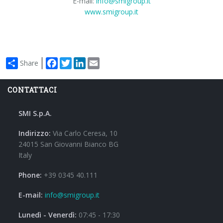
E-mail:
info@smigroup.it
www.smigroup.it
Facebook
Twitter
LinkedIn
Email
Share
CONTATTACI
SMI S.p.A.
Indirizzo:
Via Carlo Ceresa, 10
24015 San Giovanni Bianco BG
Italy
Phone:
+39 0345 40.111
E-mail:
info@smigroup.it
Lunedì - Venerdì:
07:45 - 17:30