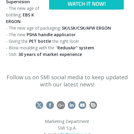
Supervision
Corsi palettizzatori
ingresso in linea
- The new age of
bottling:
EBS K
ingresso a 90°
ERGON
- The new age of packaging:
SK/LSK/CSK/AFW ERGON
- The new
PSHA handle applicator
- Giving the
PET bottle
the right look!
- Blow moulding with the "
ReduxAir" system
- SMI:
30 years of market experience
Follow us on SMI social media to keep updated
with our latest news!
Marketing Department
SMI S.p.A.