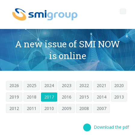
A new issue of SMI NOW
is online
Profilo
Governance
Chi siamo
2026
2025
2024
2023
2022
2021
2020
Sostenibilità
Dati chiave
Corporate governance
2019
2018
2017
2016
2015
2014
2013
Prodotti
Mission
Codice Etico
Bottiglie senza etichetta
2012
2011
2010
2009
2008
2007
After sales
Storia
Qualità, Ambiente e Sicurezza
rPET
LINEE DI IMBOTTIGLIAMENTO
Media center
Filiali
General Data Protection Regulation
Tappi ancorati
SOFFIATRICI PER BOTTIGLIE PET/ rPET
Portale Smyzone
Linee complete
Download the pdf