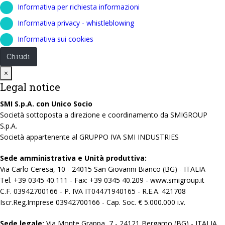
Informativa per richiesta informazioni
Informativa privacy - whistleblowing
Informativa sui cookies
Chiudi
Close
×
Legal notice
SMI S.p.A. con Unico Socio
Società sottoposta a direzione e coordinamento da SMIGROUP
S.p.A.
Società appartenente al GRUPPO IVA SMI INDUSTRIES
Sede amministrativa e Unità produttiva:
Via Carlo Ceresa, 10 - 24015 San Giovanni Bianco (BG) - ITALIA
Tel. +39 0345 40.111 - Fax: +39 0345 40.209 - www.smigroup.it
C.F. 03942700166 - P. IVA IT04471940165 - R.E.A. 421708
Iscr.Reg.Imprese 03942700166 - Cap. Soc. € 5.000.000 i.v.
Sede legale:
Via Monte Grappa, 7 - 24121 Bergamo (BG) - ITALIA