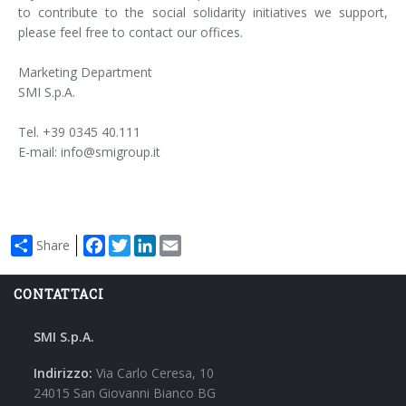
to contribute to the social solidarity initiatives we support,
please feel free to contact our offices.
Marketing Department
SMI S.p.A.
Tel. +39 0345 40.111
E-mail: info@smigroup.it
Facebook
Twitter
LinkedIn
Email
Share
CONTATTACI
SMI S.p.A.
Indirizzo:
Via Carlo Ceresa, 10
24015 San Giovanni Bianco BG