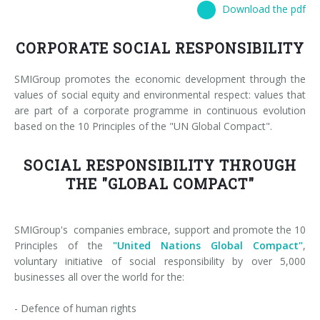
Download the pdf
News
Certificazioni e Associazioni
Whistleblowing
Risparmio energetico
RIEMPITRICI PER BOTTIGLIE PET/ rPET
Servizi Smycall
Soluzioni compatte
Contatti
CORPORATE SOCIAL RESPONSIBILITY
Risorse rinnovabili
SISTEMI DI SOFFIAGGIO, RIEMPIMENTO E TAPPATURA
SmyIoT control room
Fiere
Fabbrica Intelligente 4.0
Careers
CONFEZIONATRICI
AI Tech Support
Installazioni recenti
Contatti
Supervisore di linea SWM
SMIGroup promotes the economic development through the
values of social equity and environmental respect: values that
PALETTIZZATORI
AR Smart Glasses
Sminow magazine
Filiali
Tour virtuale
Film termoretraibile
are part of a corporate programme in continuous evolution
Careers
based on the 10 Principles of the "UN Global Compact".
NASTRI TRASPORTATORI
Intervento on-site
Comunicati stampa
Richiesta informazioni
Film estensibile
Minipal
ingresso in linea
Invia Il tuo CV
SOCIAL RESPONSIBILITY THROUGH
Upgrades
Dicono di noi
Fiere: richiesta di incontro
Cartone wrap-around
Ingresso in linea
ingresso a 90°
Modifica il tuo CV
THE "GLOBAL COMPACT"
Training
Fornitori
Cartone RSC (americano)
Ingresso a 90°
ingresso in linea
Opportunità di lavoro
SMIGroup's companies embrace, support and promote the 10
Richiesta informazioni
Cartoncino Kraft
Corsi di formazione
ingresso a 90°
Principles of the
"United Nations Global Compact"
,
voluntary initiative of social responsibility by over 5,000
Vassoio di cartone
Corsi soffiatrici e riempitrici
businesses all over the world for the:
Combi cartone e film
Corsi confezionatrici
- Defence of human rights