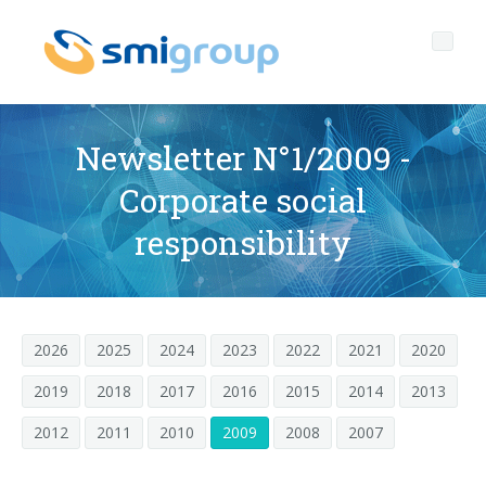
Newsletter N°1/2009 -
Corporate social
Profilo
responsibility
Governance
Chi siamo
Sostenibilità
Dati chiave
Corporate governance
2026
2025
2024
2023
2022
2021
2020
Prodotti
Mission
Codice Etico
Bottiglie senza etichetta
2019
2018
2017
2016
2015
2014
2013
After sales
Storia
Qualità, Ambiente e Sicurezza
rPET
LINEE DI IMBOTTIGLIAMENTO
2012
2011
2010
2009
2008
2007
Media center
Filiali
General Data Protection Regulation
Tappi ancorati
SOFFIATRICI PER BOTTIGLIE PET/ rPET
Portale Smyzone
Linee complete