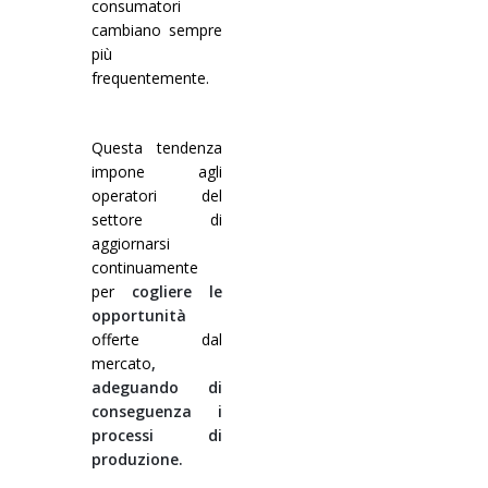
consumatori
Corsi palettizzatori
ingresso in linea
cambiano sempre
più
ingresso a 90°
frequentemente.
Questa tendenza
impone agli
operatori del
settore di
aggiornarsi
continuamente
per
cogliere le
opportunità
offerte dal
mercato
,
adeguando di
conseguenza i
processi di
produzione.