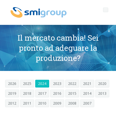
Il mercato cambia! Sei
pronto ad adeguare la
Profilo
produzione?
Governance
Chi siamo
Sostenibilità
Dati chiave
Corporate governance
2026
2025
2024
2023
2022
2021
2020
Prodotti
Mission
Codice Etico
Bottiglie senza etichetta
2019
2018
2017
2016
2015
2014
2013
After sales
Storia
Qualità, Ambiente e Sicurezza
rPET
LINEE DI IMBOTTIGLIAMENTO
2012
2011
2010
2009
2008
2007
Media center
Filiali
General Data Protection Regulation
Tappi ancorati
SOFFIATRICI PER BOTTIGLIE PET/ rPET
Portale Smyzone
Linee complete