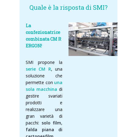
Quale è la risposta di SMI?
La
confezionatrice
combinata CM R
ERGON!
SMI propone la
serie CM R
, una
soluzione che
permette con
una
sola macchina
di
gestire svariati
prodotti e
realizzare una
gran varietà di
pacchi:
solo film
,
falda piana di
cartone+film
,