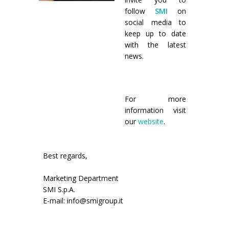
Cursos paletizadores
entrada en línea
follow
SMI
on
social media to
entrada a 90°
keep up to date
with the latest
news.
For more
information visit
our
website
.
Best regards,
Marketing Department
SMI S.p.A.
E-mail: info@smigroup.it