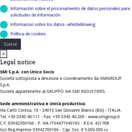
Información sobre el procesamiento de datos personales para
solicitudes de información
Informacion sobre los datos- whistleblowing
Política de cookies
Cierre
Close
×
Legal notice
SMI S.p.A. con Unico Socio
Società sottoposta a direzione e coordinamento da SMIGROUP
S.p.A.
Società appartenente al GRUPPO IVA SMI INDUSTRIES
Sede amministrativa e Unità produttiva:
Via Carlo Ceresa, 10 - 24015 San Giovanni Bianco (BG) - ITALIA
Tel. +39 0345 40.111 - Fax: +39 0345 40.209 - www.smigroup.it
C.F. 03942700166 - P. IVA IT04471940165 - R.E.A. 421708
Iscr.Reg.Imprese 03942700166 - Cap. Soc. € 5.000.000 i.v.