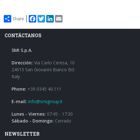
Facebook
Twitter
LinkedIn
Email
Share
CONTÁCTANOS
SMI S.p.A.
Dirección:
Via Carlo Ceresa, 10
24015 San Giovanni Bianco BG
Italy
Phone:
+39 0345 40.111
E-mail:
info@smigroup.it
Lunes - Viernes:
07:45 - 17:30
Sábado - Domingo:
Cerrado
NEWSLETTER