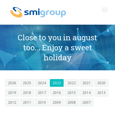
Close to you in august
too... Enjoy a sweet
Perfil
holiday
Governance
Quienes somos
Sostenibilidad
Datos clave
Corporate governance
2026
2025
2024
2023
2022
2021
2020
Productos
Misión
Código de Ética
Botellas sin etiqueta
2019
2018
2017
2016
2015
2014
2013
Postventa
Historia
Calidad, Medio Ambiente y Seguridad
rPET
LINEAS DE EMBOTELLADO
2012
2011
2010
2009
2008
2007
Media center
Filiales
General Data Protection Regulation
Tapones anclados
SOPLADORAS PARA BOTELLAS PET/ rPET
Portal Smyzone
Líneas completas