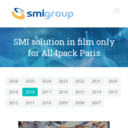
SMI solution in film only
for All4pack Paris
Profil
Governance
Qui sommes nous
2026
2025
2024
2023
2022
2021
2020
Durabilité
Données clef
Gouvernement d'entreprise
2019
2018
2017
2016
2015
2014
2013
Produits
Mission
Code Ethique
Bouteilles sans étiquette
2012
2011
2010
2009
2008
2007
Après vente
Histoire
Qualité, Environnement et Sécurité
rPET
LIGNES D'EMBOUTEILLAGE
Media center
Filiales
General Data Protection Regulation
Bouchons attachés
SOUFFLEUSES POUR BOUTEILLES PET/ rPET
Portail Smyzone
Lignes complètes