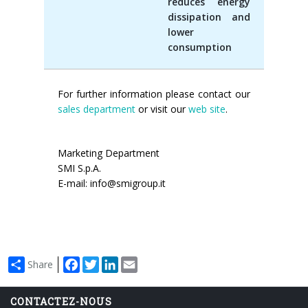
reduces energy
dissipation and
lower
consumption
For further information please contact our
sales department
or visit our
web site
.
Marketing Department
SMI S.p.A.
E-mail: info@smigroup.it
Facebook
Twitter
LinkedIn
Email
Share
CONTACTEZ-NOUS