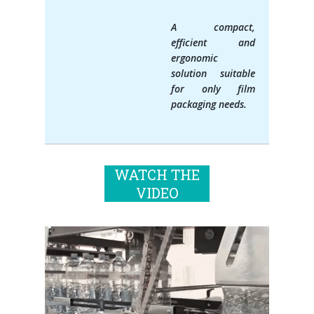
Formation palettiseurs
entrée en ligne
A compact,
efficient and
entrée à 90°
ergonomic
solution suitable
for only film
packaging needs.
WATCH THE
VIDEO