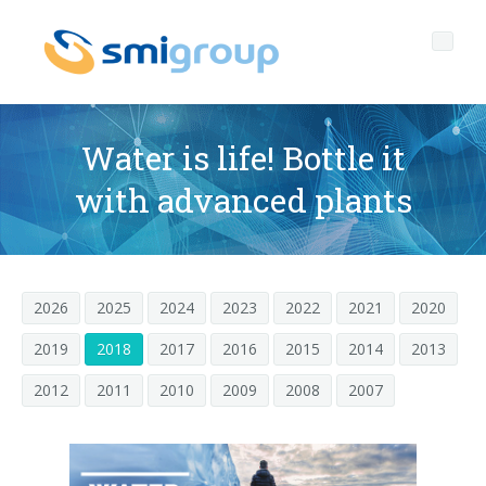
Water is life! Bottle it
with advanced plants
Perfil
Governance
Quienes somos
2026
2025
2024
2023
2022
2021
2020
Sostenibilidad
Datos clave
Corporate governance
2019
2018
2017
2016
2015
2014
2013
Productos
Misión
Código de Ética
Botellas sin etiqueta
2012
2011
2010
2009
2008
2007
Postventa
Historia
Calidad, Medio Ambiente y Seguridad
rPET
LINEAS DE EMBOTELLADO
Media center
Filiales
General Data Protection Regulation
Tapones anclados
SOPLADORAS PARA BOTELLAS PET/ rPET
Portal Smyzone
Líneas completas