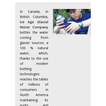
Cursos paletizadores
entrada en línea
In Canada, in
entrada a 90°
British Columbia,
Ice Age Glacial
Water Company
bottles the water
coming from
glacier sources; a
100 % natural
water, which,
thanks to the use
of modern
bottling
technologies
reaches the tables
of millions of
consumers in
North America
maintaining its
purity and