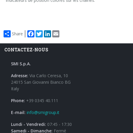
indicateurs de position colorés sur les chaînes.
Facebook
Twitter
LinkedIn
Email
Share
CONTACTEZ-NOUS
SMI S.p.A.
Adresse:
Via Carlo Ceresa, 10
24015 San Giovanni Bianco BG
Italy
Phone:
+39 0345 40.111
E-mail:
info@smigroup.it
Lundi - Vendredi:
07:45 - 17:30
Samedi - Dimanche:
Fermé