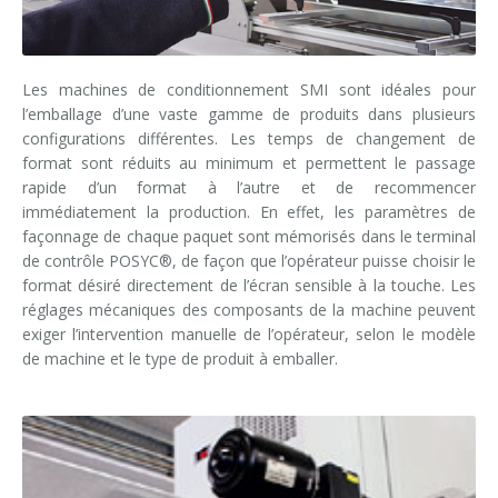
News
Certifications et Associations
Whistleblowing
Économie d'énergie
REMPLISSEUSES POUR BOUTEILLES PET/ rPET
Services Smycall
Solutions compactes
Contacts
Ressources renouvelables
SYSTEMES DE SOUFFLAGE, REMPLISSAGE ET BOUCHAGE
SmyIoT control room
Expositions
Usine Intelligente 4.0
Les machines de conditionnement SMI sont idéales pour
l’emballage d’une vaste gamme de produits dans plusieurs
Careers
EMBALLEUSES
AI Tech Support
Installations récentes
Contacts
Superviseur de ligne SWM
configurations différentes. Les temps de changement de
format sont réduits au minimum et permettent le passage
PALETTISEURS
AR Smart Glasses
Sminow magazine
Filiales
Visite virtuelle
Film thermorétractable
Careers
rapide d’un format à l’autre et de recommencer
immédiatement la production. En effet, les paramètres de
CONVOYEURS
Assistance sur place
Communiqués de presse
Demande d'informations
Film étirable
Minipal
entrée en ligne
Insérez votre C.V.
façonnage de chaque paquet sont mémorisés dans le terminal
de contrôle POSYC®, de façon que l’opérateur puisse choisir le
Upgrades
Ils disent de nous
Salons: demande de rendez-vous
Carton wrap-around
Entrée en ligne
entrée à 90°
Modifiez votre C.V.
format désiré directement de l’écran sensible à la touche. Les
réglages mécaniques des composants de la machine peuvent
Training
Fournisseurs
Carton RSC (américain)
Entrée à 90°
entrée en ligne
Opportunités de travail
exiger l’intervention manuelle de l’opérateur, selon le modèle
de machine et le type de produit à emballer.
Demande d'informations
Carton Kraft
Formation
entrée à 90°
Barquette en carton
Formation souffleuses et remplisseuses
Carton et film combiné
Formation machines de conditionnement