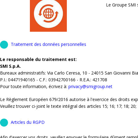
Le Groupe SMI s'
Traitement des données personnelles
Le responsable du traitement est:
SMI S.p.A.
Bureaux administratifs: Via Carlo Ceresa, 10 - 24015 San Giovanni Bi
P.I.: 04471940165 - C.F.: 03942700166 - R.E.A.: 421708
Pour toute information, écrivez à:
privacy@smigroup.net
Le Règlement Européen 679/2016 autorise à l'exercice des droits e
Veuillez trouver ci-joint le texte intégral des articles 15; 16; 17; 18; 2
Articles du RGPD
Afin d'exercer vos droits, veuillez envoyer le formulaire dûment remp