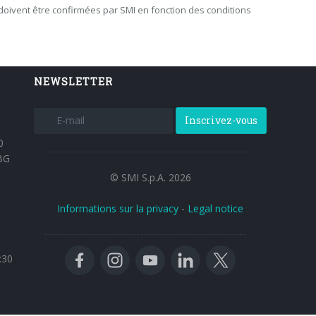
doivent être confirmées par SMI en fonction des conditions
NEWSLETTER
Inscrivez-vous
0
BG
© SMI S.p.A. 2026
Informations sur la privacy
-
Legal notice
:30