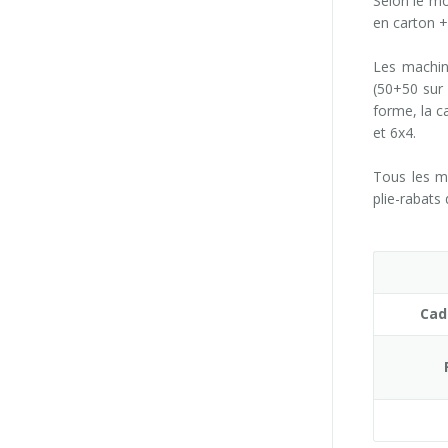
Selon le mo
en carton + 
Les machin
(50+50 sur 
forme, la c
et 6x4.
Tous les m
plie-rabats
Cad