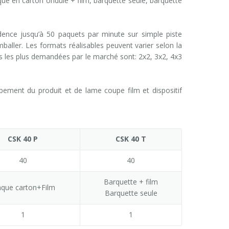
aque en carton ondulé + film, barquette seule, barquette
nce jusqu’à 50 paquets par minute sur simple piste
baller. Les formats réalisables peuvent varier selon la
ons les plus demandées par le marché sont: 2x2, 3x2, 4x3
ment du produit et de lame coupe film et dispositif
CSK 40 P
CSK 40 T
40
40
Barquette + film
aque carton+Film
Barquette seule
1
1