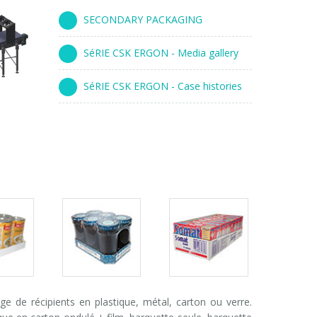
SECONDARY PACKAGING
SéRIE CSK ERGON - Media gallery
SéRIE CSK ERGON - Case histories
s
Packs
Packs
ry
gallery
gallery
 de récipients en plastique, métal, carton ou verre.