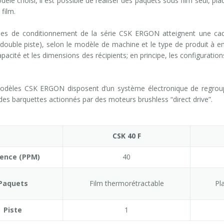
dèle choisi, il est possible de réaliser des paquets sous film seul, pl
film.
es de conditionnement de la série CSK ERGON atteignent une cade
double piste), selon le modèle de machine et le type de produit à em
apacité et les dimensions des récipients; en principe, les configurati
odèles CSK ERGON disposent d’un système électronique de regroupe
 des barquettes actionnés par des moteurs brushless “direct drive”.
CSK 40 F
ence (PPM)
40
Paquets
Film thermorétractable
Pl
Piste
1