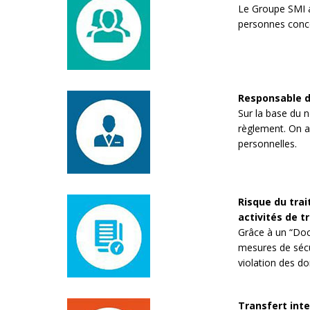
Le Groupe SMI a
personnes conc
Responsable d
Sur la base du n
règlement. On a 
personnelles.
Risque du trai
activités de t
Grâce à un “Docu
mesures de sécur
violation des d
Transfert int