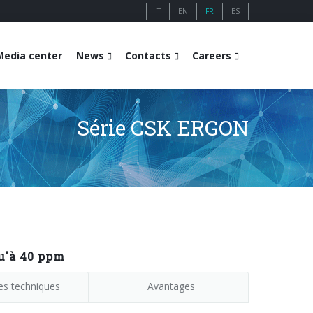
IT
EN
FR
ES
Media center
News
Contacts
Careers
Série CSK ERGON
u'à 40 ppm
s techniques
Avantages