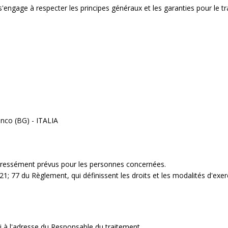
engage à respecter les principes généraux et les garanties pour le t
anco (BG) - ITALIA
xpressément prévus pour les personnes concernées.
0; 21; 77 du Règlement, qui définissent les droits et les modalités d'exer
li à l'adresse du Responsable du traitement.