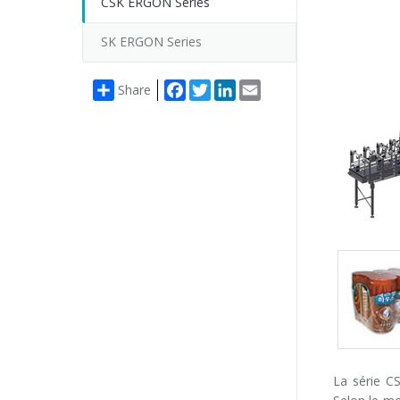
CSK ERGON Series
SK ERGON Series
Facebook
Twitter
LinkedIn
Email
Share
Packs
gallery
La série C