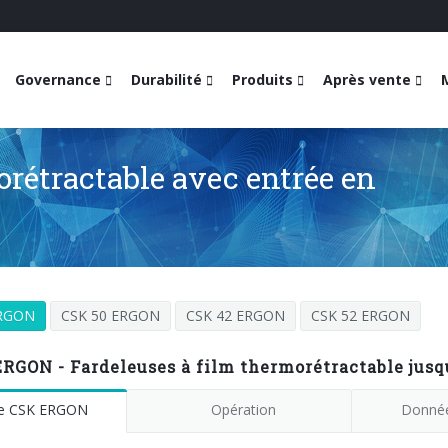
Governance
Durabilité
Produits
Après vente
orétractable avec entrée en
ERGON
CSK 50 ERGON
CSK 42 ERGON
CSK 52 ERGON
RGON - Fardeleuses à film thermorétractable jusq
ie CSK ERGON
Opération
Donnée