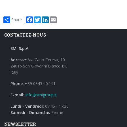
Facebook
Twitter
LinkedIn
Email
Share
CONTACTEZ-NOUS
SMI S.p.A.
Adresse:
Via Carlo Ceresa, 10
24015 San Giovanni Bianco BG
Italy
Phone:
+39 0345 40.111
E-mail:
info@smigroup.it
Lundi - Vendredi:
07:45 - 17:30
Samedi - Dimanche:
Fermé
NEWSLETTER