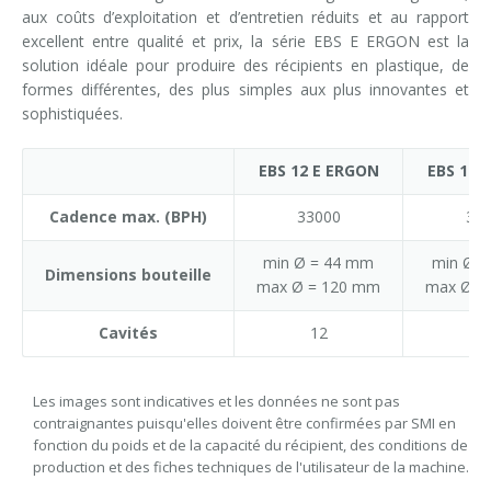
aux coûts d’exploitation et d’entretien réduits et au rapport
excellent entre qualité et prix, la série EBS E ERGON est la
solution idéale pour produire des récipients en plastique, de
formes différentes, des plus simples aux plus innovantes et
sophistiquées.
EBS 12 E ERGON
EBS 14 
Cadence max. (BPH)
33000
38
min Ø = 44 mm
min Ø 
Dimensions bouteille
max Ø = 120 mm
max Ø =
Cavités
12
1
Les images sont indicatives et les données ne sont pas
contraignantes puisqu'elles doivent être confirmées par SMI en
fonction du poids et de la capacité du récipient, des conditions de
production et des fiches techniques de l'utilisateur de la machine.