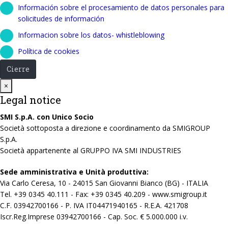
Información sobre el procesamiento de datos personales para
solicitudes de información
Informacion sobre los datos- whistleblowing
Política de cookies
Cierre
Close
×
Legal notice
SMI S.p.A. con Unico Socio
Società sottoposta a direzione e coordinamento da SMIGROUP
S.p.A.
Società appartenente al GRUPPO IVA SMI INDUSTRIES
Sede amministrativa e Unità produttiva:
Via Carlo Ceresa, 10 - 24015 San Giovanni Bianco (BG) - ITALIA
Tel. +39 0345 40.111 - Fax: +39 0345 40.209 - www.smigroup.it
C.F. 03942700166 - P. IVA IT04471940165 - R.E.A. 421708
Iscr.Reg.Imprese 03942700166 - Cap. Soc. € 5.000.000 i.v.