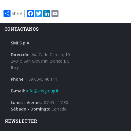
Facebook
Twitter
LinkedIn
Email
Share
CONTÁCTANOS
SMI S.p.A.
Dirección:
Via Carlo Ceresa, 10
24015 San Giovanni Bianco BG
Italy
Phone:
+39 0345 40.111
E-mail:
info@smigroup.it
Lunes - Viernes:
07:45 - 17:30
Sábado - Domingo:
Cerrado
NEWSLETTER