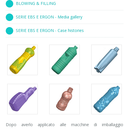
BLOWING & FILLING
Corsi palettizzatori
ingresso in linea
SERIE EBS E ERGON - Media gallery
ingresso a 90°
SERIE EBS E ERGON - Case histories
Dopo averlo applicato alle macchine di imballaggio