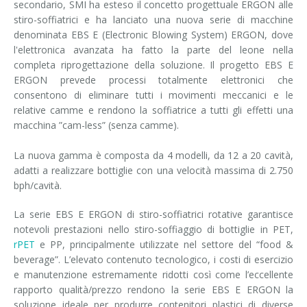
secondario, SMI ha esteso il concetto progettuale ERGON alle
stiro-soffiatrici e ha lanciato una nuova serie di macchine
denominata EBS E (Electronic Blowing System) ERGON, dove
l'elettronica avanzata ha fatto la parte del leone nella
completa riprogettazione della soluzione. Il progetto EBS E
ERGON prevede processi totalmente elettronici che
consentono di eliminare tutti i movimenti meccanici e le
relative camme e rendono la soffiatrice a tutti gli effetti una
macchina ”cam-less” (senza camme).
La nuova gamma è composta da 4 modelli, da 12 a 20 cavità,
adatti a realizzare bottiglie con una velocità massima di 2.750
bph/cavità.
La serie EBS E ERGON di stiro-soffiatrici rotative garantisce
notevoli prestazioni nello stiro-soffiaggio di bottiglie in PET,
rPET
e PP, principalmente utilizzate nel settore del “food &
beverage”. L’elevato contenuto tecnologico, i costi di esercizio
e manutenzione estremamente ridotti così come l’eccellente
rapporto qualità/prezzo rendono la serie EBS E ERGON la
soluzione ideale per produrre contenitori plastici di diverse