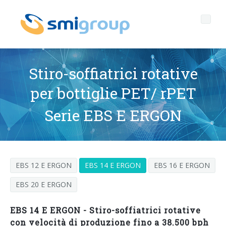
Stiro-soffiatrici rotative
per bottiglie PET/ rPET
Profilo
Serie EBS E ERGON
Governance
Chi siamo
Sostenibilità
Dati chiave
Corporate governance
EBS 12 E ERGON
EBS 14 E ERGON
EBS 16 E ERGON
Prodotti
Mission
Codice Etico
Bottiglie senza etichetta
EBS 20 E ERGON
After sales
Storia
Qualità, Ambiente e Sicurezza
rPET
LINEE DI IMBOTTIGLIAMENTO
EBS 14 E ERGON - Stiro-soffiatrici rotative
Media center
Filiali
General Data Protection Regulation
Tappi ancorati
SOFFIATRICI PER BOTTIGLIE PET/ rPET
Portale Smyzone
Linee complete
con velocità di produzione fino a 38.500 bph