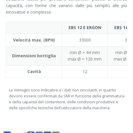
capacità, con forme che variano dalle più semplici alle più
innovative e complesse.
EBS 12 E ERGON
EBS 14 E
Velocità max. (BPH)
33000
385
min Ø = 44 mm
min Ø =
Dimensioni bottiglia
max Ø = 120 mm
max Ø = 
Cavità
12
14
Le immagini sono indicative e i dati non vincolanti, in quanto
devono essere confermati da SMI in funzione della grammatura
e della capacità del contenitore, delle condizioni produttive e
delle specifiche tecniche dell'utilizzatore della macchina.