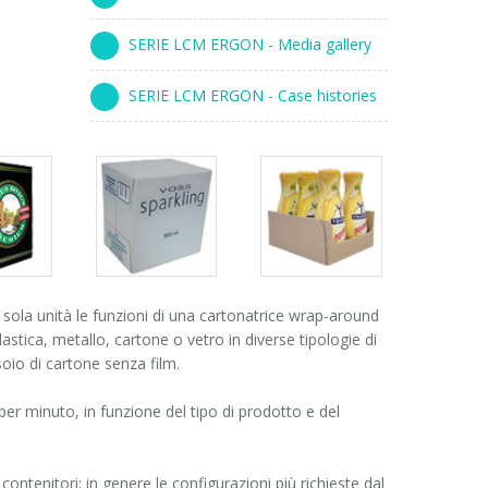
SERIE LCM ERGON - Media gallery
SERIE LCM ERGON - Case histories
s
Packs
Packs
ry
gallery
gallery
ola unità le funzioni di una cartonatrice wrap-around
lastica, metallo, cartone o vetro in diverse tipologie di
soio di cartone senza film.
er minuto, in funzione del tipo di prodotto e del
 contenitori; in genere le configurazioni più richieste dal