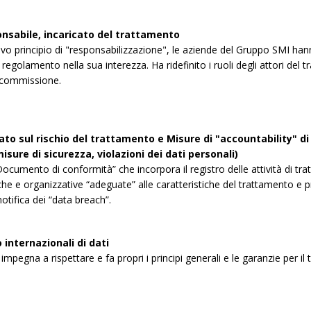
onsabile, incaricato del trattamento
ovo principio di "responsabilizzazione", le aziende del Gruppo SMI han
regolamento nella sua interezza. Ha ridefinito i ruoli degli attori del tr
 commissione.
to sul rischio del trattamento e Misure di "accountability" di t
isure di sicurezza, violazioni dei dati personali)
ocumento di conformità” che incorpora il registro delle attività di tra
che e organizzative “adeguate” alle caratteristiche del trattamento e 
otifica dei “data breach”.
internazionali di dati
impegna a rispettare e fa propri i principi generali e le garanzie per il