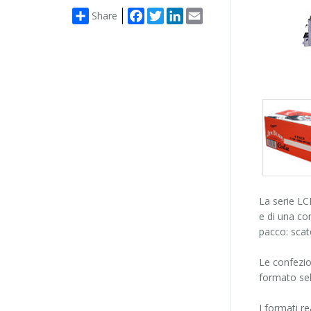
Facebook
Twitter
LinkedIn
Email
Share
Packs
gallery
La serie LC
e di una con
pacco: scat
Le confezio
formato sel
I formati re