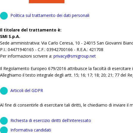
Politica sul trattamento dei dati personali
Il titolare del trattamento è:
SMI S.p.A.
Sede amministrativa: Via Carlo Ceresa, 10 - 24015 San Giovanni Bian
P.I.: 04471940165 - C.F.: 03942700166 - R.E.A.: 421708
Per informazioni scrivere a:
privacy@smigroup.net
Il Regolamento Europeo 679/2016 attribuisce la facoltà di esercitare i d
Alleghiamo il testo integrale degli artt. 15; 16; 17; 18; 20; 21; 77 del
Articoli del GDPR
Al fine di consentirle di esercitare tali diritti, le chiediamo di inviare 
Richiesta di esercizio diritti dell'interessato
Informativa candidati