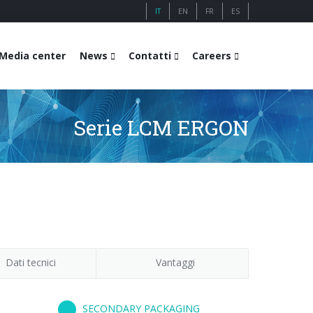
IT
EN
FR
ES
Media center
News
Contatti
Careers
Serie LCM ERGON
Dati tecnici
Vantaggi
SECONDARY PACKAGING