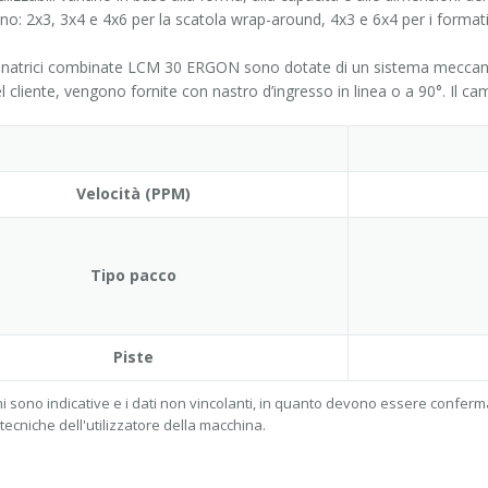
o: 2x3, 3x4 e 4x6 per la scatola wrap-around, 4x3 e 6x4 per i formati
onatrici combinate LCM 30 ERGON sono dotate di un sistema meccani
l cliente, vengono fornite con nastro d’ingresso in linea o a 90°. Il c
Velocità (PPM)
Tipo pacco
Piste
i sono indicative e i dati non vincolanti, in quanto devono essere conferma
tecniche dell'utilizzatore della macchina.