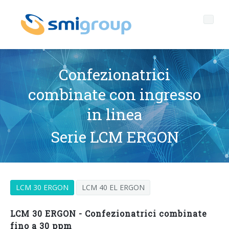
Confezionatrici
combinate con ingresso
Profilo
in linea
Governance
Chi siamo
Serie LCM ERGON
Sostenibilità
Dati chiave
Corporate governance
Prodotti
Mission
Codice Etico
Bottiglie senza etichetta
LCM 30 ERGON
LCM 40 EL ERGON
After sales
Storia
Qualità, Ambiente e Sicurezza
rPET
LINEE DI IMBOTTIGLIAMENTO
LCM 30 ERGON - Confezionatrici combinate
Media center
Filiali
General Data Protection Regulation
Tappi ancorati
SOFFIATRICI PER BOTTIGLIE PET/ rPET
Portale Smyzone
Linee complete
fino a 30 ppm