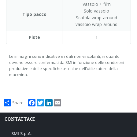
Vassoio + film
Solo vassoio
Tipo pacco
Scatola wrap-around
vassoio wrap-around
Piste
1
Le immagini sono indicative e i dati non vincolanti, in quanto
devono essere confermati da SMI in funzione delle condizioni
produttive e delle specifiche tecniche dell'utilizzatore della
macchina.
Facebook
Twitter
LinkedIn
Email
Share
CONTATTACI
SMI S.p.A.