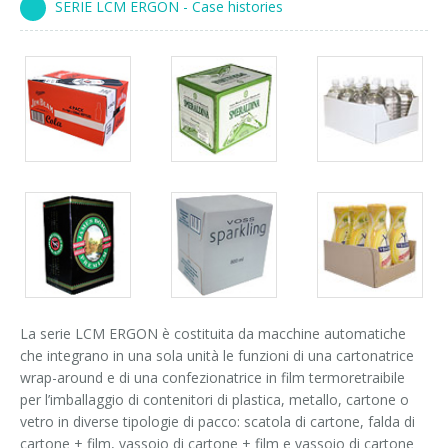
SERIE LCM ERGON - Case histories
Corsi palettizzatori
ingresso in linea
ingresso a 90°
Packs
Packs
Packs
gallery
gallery
gallery
Packs
Packs
Packs
gallery
gallery
gallery
La serie LCM ERGON è costituita da macchine automatiche
che integrano in una sola unità le funzioni di una cartonatrice
wrap-around e di una confezionatrice in film termoretraibile
per l’imballaggio di contenitori di plastica, metallo, cartone o
vetro in diverse tipologie di pacco: scatola di cartone, falda di
cartone + film, vassoio di cartone + film e vassoio di cartone