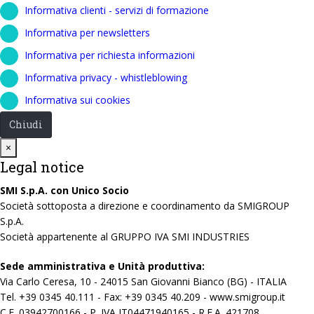
Informativa clienti - servizi di formazione
Informativa per newsletters
Informativa per richiesta informazioni
Informativa privacy - whistleblowing
Informativa sui cookies
Chiudi
Close
×
Legal notice
SMI S.p.A. con Unico Socio
Società sottoposta a direzione e coordinamento da SMIGROUP
S.p.A.
Società appartenente al GRUPPO IVA SMI INDUSTRIES
Sede amministrativa e Unità produttiva:
Via Carlo Ceresa, 10 - 24015 San Giovanni Bianco (BG) - ITALIA
Tel. +39 0345 40.111 - Fax: +39 0345 40.209 - www.smigroup.it
C.F. 03942700166 - P. IVA IT04471940165 - R.E.A. 421708