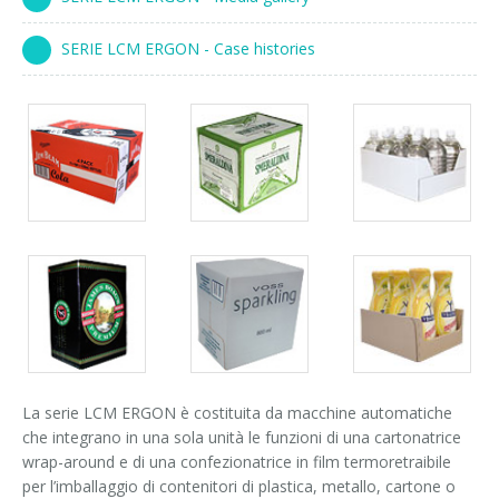
Corsi palettizzatori
ingresso in linea
SERIE LCM ERGON - Case histories
ingresso a 90°
Packs
Packs
Packs
gallery
gallery
gallery
Packs
Packs
Packs
gallery
gallery
gallery
La serie LCM ERGON è costituita da macchine automatiche
che integrano in una sola unità le funzioni di una cartonatrice
wrap-around e di una confezionatrice in film termoretraibile
per l’imballaggio di contenitori di plastica, metallo, cartone o