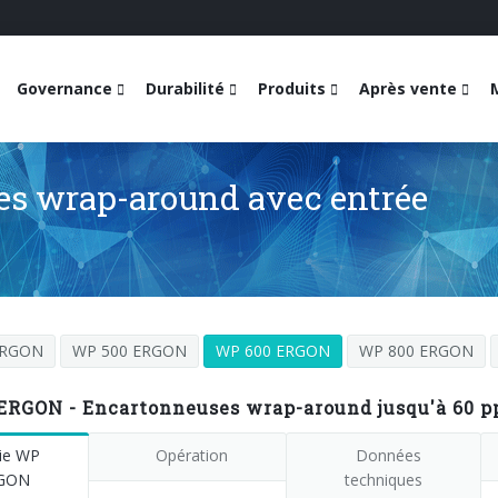
Governance
Durabilité
Produits
Après vente
es wrap-around avec entrée
ERGON
WP 500 ERGON
WP 600 ERGON
WP 800 ERGON
ERGON - Encartonneuses wrap-around jusqu'à 60 
ie WP
Opération
Données
GON
techniques