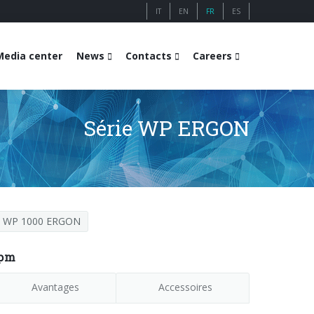
IT
EN
FR
ES
Media center
News
Contacts
Careers
Série WP ERGON
WP 1000 ERGON
ppm
Avantages
Accessoires