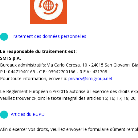
Traitement des données personnelles
Le responsable du traitement est:
SMI S.p.A.
Bureaux administratifs: Via Carlo Ceresa, 10 - 24015 San Giovanni Bi
P.I.: 04471940165 - C.F.: 03942700166 - R.E.A.: 421708
Pour toute information, écrivez à:
privacy@smigroup.net
Le Règlement Européen 679/2016 autorise à l'exercice des droits e
Veuillez trouver ci-joint le texte intégral des articles 15; 16; 17; 18; 2
Articles du RGPD
Afin d'exercer vos droits, veuillez envoyer le formulaire dûment remp