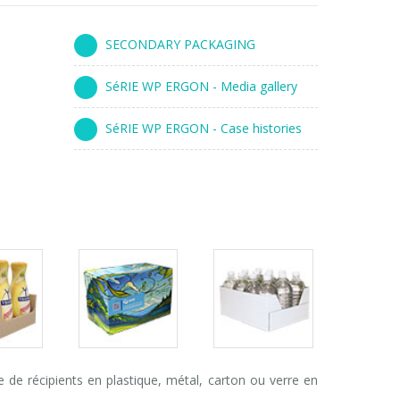
SECONDARY PACKAGING
SéRIE WP ERGON - Media gallery
SéRIE WP ERGON - Case histories
s
Packs
Packs
ry
gallery
gallery
e récipients en plastique, métal, carton ou verre en