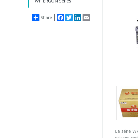
WP ERGON Series
Facebook
Twitter
LinkedIn
Email
Share
Packs
gallery
La série W
caisses car