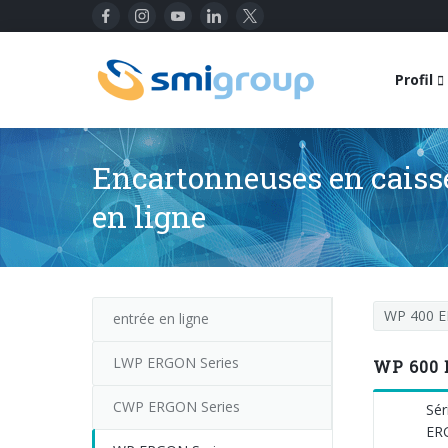
Profil
Encartonneuses en caiss
en ligne
WP 400 
entrée en ligne
LWP ERGON Series
WP 600 
CWP ERGON Series
Sér
ER