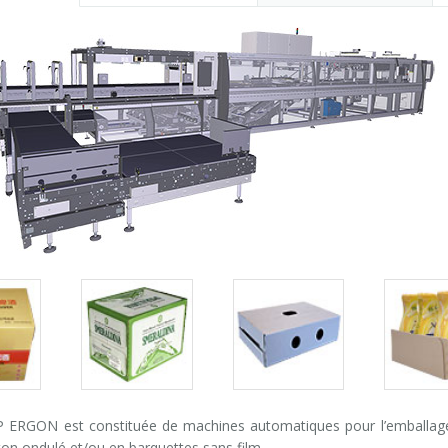
Packs
Packs
Pack
gallery
gallery
galle
P ERGON est constituée de machines automatiques pour l’emballage d
ton ondulé et/ou en barquettes sans film.