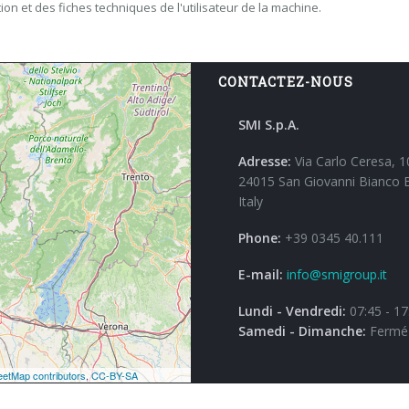
ion et des fiches techniques de l'utilisateur de la machine.
CONTACTEZ-NOUS
SMI S.p.A.
Adresse:
Via Carlo Ceresa, 1
24015 San Giovanni Bianco 
Italy
Phone:
+39 0345 40.111
E-mail:
info@smigroup.it
Lundi - Vendredi:
07:45 - 17
Samedi - Dimanche:
Fermé