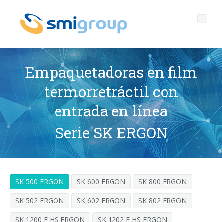
Empaquetadoras en film
termorretráctil con
Perfil
entrada en línea
Governance
Quienes somos
Serie SK ERGON
Sostenibilidad
Datos clave
Corporate governance
Productos
Misión
Código de Ética
Botellas sin etiqueta
SK 500 ERGON
SK 600 ERGON
SK 800 ERGON
Postventa
Historia
Calidad, Medio Ambiente y Seguridad
rPET
LINEAS DE EMBOTELLADO
SK 502 ERGON
SK 602 ERGON
SK 802 ERGON
Media center
Filiales
General Data Protection Regulation
Tapones anclados
SOPLADORAS PARA BOTELLAS PET/ rPET
Portal Smyzone
Líneas completas
SK 1200 F HS ERGON
SK 1202 F HS ERGON