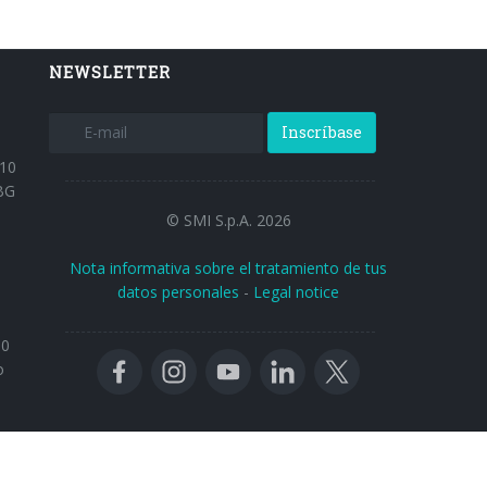
NEWSLETTER
Inscríbase
 10
BG
© SMI S.p.A. 2026
Nota informativa sobre el tratamiento de tus
datos personales
-
Legal notice
30
o