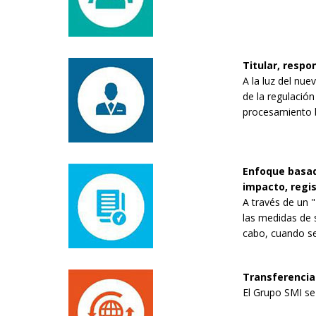
Titular, resp
A la luz del nu
de la regulación
procesamiento 
Enfoque basado
impacto, regi
A través de un 
las medidas de s
cabo, cuando sea
Transferencia
El Grupo SMI se 