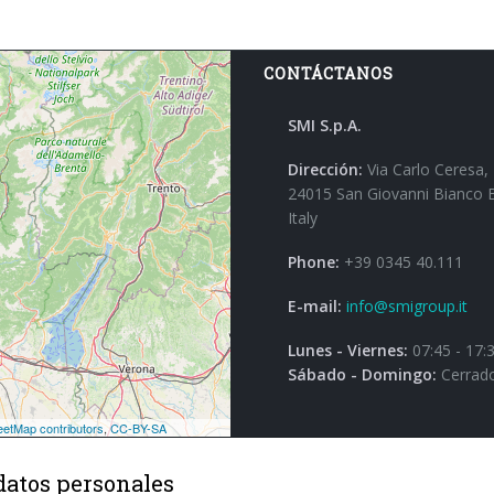
CONTÁCTANOS
SMI S.p.A.
Dirección:
Via Carlo Ceresa,
24015 San Giovanni Bianco 
Italy
Phone:
+39 0345 40.111
E-mail:
info@smigroup.it
Lunes - Viernes:
07:45 - 17:
Sábado - Domingo:
Cerrad
datos personales