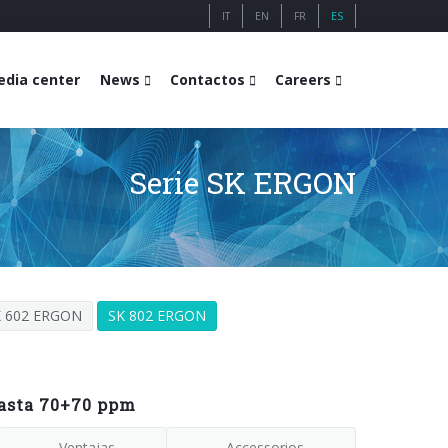
IT
EN
FR
ES
dia center
News
Contactos
Careers
Serie SK ERGON
K 602 ERGON
SK 802 ERGON
hasta 70+70 ppm
Ventajas
Accessorios