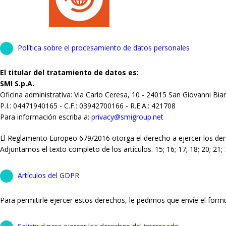
Política sobre el procesamiento de datos personales
El titular del tratamiento de datos es:
SMI S.p.A.
Oficina administrativa: Via Carlo Ceresa, 10 - 24015 San Giovanni Bia
P.I.: 04471940165 - C.F.: 03942700166 - R.E.A.: 421708
Para información escriba a:
privacy@smigroup.net
El Reglamento Europeo 679/2016 otorga el derecho a ejercer los der
Adjuntamos el texto completo de los artículos. 15; 16; 17; 18; 20; 2
Artículos del GDPR
Para permitirle ejercer estos derechos, le pedimos que envíe el formu