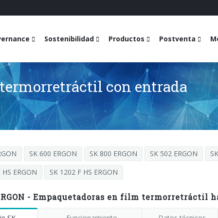
vernance
Sostenibilidad
Productos
Postventa
Me
ermorretráctil con entrada
ERGON
SK 600 ERGON
SK 800 ERGON
SK 502 ERGON
S
F HS ERGON
SK 1202 F HS ERGON
ERGON - Empaquetadoras en film termorretráctil 
ie SK
Funcionamiento
Datos técnicos