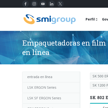
Perfil
Go
Empaquetadoras en film t
en línea
SK 500 
entrada en línea
SK 1200 
LSK ERGON Series
SK 802 
LSK SF ERGON Series
Ser