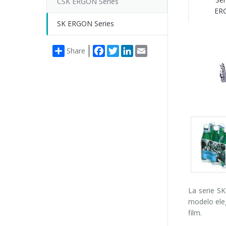
CSK ERGON Series
ER
SK ERGON Series
Facebook
Twitter
LinkedIn
Email
Share
Packs
gallery
La serie S
modelo eleg
film.