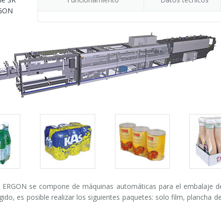
GON
Packs
Packs
Pack
gallery
gallery
galle
K ERGON se compone de máquinas automáticas para el embalaje de e
ido, es posible realizar los siguientes paquetes: solo film, plancha 