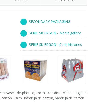
SECONDARY PACKAGING
SERIE SK ERGON - Media gallery
SERIE SK ERGON - Case histories
s
Packs
Packs
ry
gallery
gallery
nvases de plástico, metal, cartón o vidrio. Según el
de cartón + film, bandeja de cartón, bandeja de cartón +