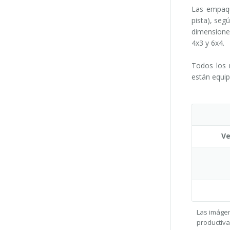
Las empaqu
pista), seg
dimensiones
4x3 y 6x4.
Todos los 
están equip
Ve
Las imágen
productiva