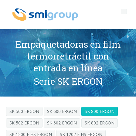
Empaquetadoras en film
termorretráctil con
Perfil
entrada en línea
Governance
Quienes somos
Serie SK ERGON
Sostenibilidad
Datos clave
Corporate governance
Productos
Misión
Código de Ética
Botellas sin etiqueta
SK 500 ERGON
SK 600 ERGON
SK 800 ERGON
Postventa
Historia
Calidad, Medio Ambiente y Seguridad
rPET
LINEAS DE EMBOTELLADO
SK 502 ERGON
SK 602 ERGON
SK 802 ERGON
Media center
Filiales
General Data Protection Regulation
Tapones anclados
SOPLADORAS PARA BOTELLAS PET/ rPET
Portal Smyzone
Líneas completas
SK 1200 F HS ERGON
SK 1202 F HS ERGON