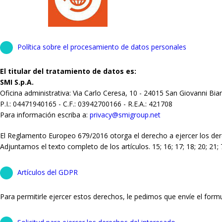
Política sobre el procesamiento de datos personales
El titular del tratamiento de datos es:
SMI S.p.A.
Oficina administrativa: Via Carlo Ceresa, 10 - 24015 San Giovanni Bia
P.I.: 04471940165 - C.F.: 03942700166 - R.E.A.: 421708
Para información escriba a:
privacy@smigroup.net
El Reglamento Europeo 679/2016 otorga el derecho a ejercer los der
Adjuntamos el texto completo de los artículos. 15; 16; 17; 18; 20; 2
Artículos del GDPR
Para permitirle ejercer estos derechos, le pedimos que envíe el formu