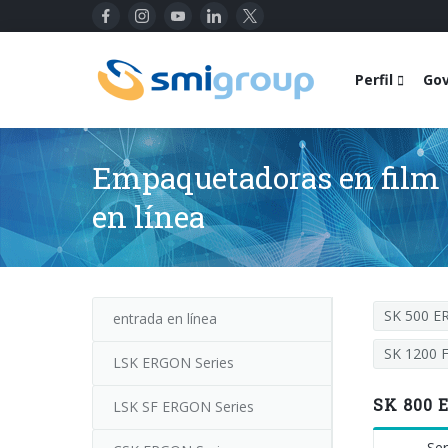
Perfil
Go
Empaquetadoras en film t
en línea
SK 500 
entrada en línea
SK 1200 
LSK ERGON Series
SK 800 
LSK SF ERGON Series
Ser