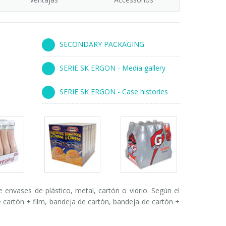
SECONDARY PACKAGING
SERIE SK ERGON - Media gallery
SERIE SK ERGON - Case histories
s
Packs
Packs
ry
gallery
gallery
nvases de plástico, metal, cartón o vidrio. Según el
de cartón + film, bandeja de cartón, bandeja de cartón +