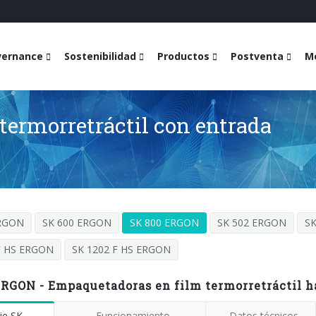
vernance
Sostenibilidad
Productos
Postventa
Me
ermorretráctil con entrada
ERGON
SK 600 ERGON
SK 800 ERGON
SK 502 ERGON
S
F HS ERGON
SK 1202 F HS ERGON
ERGON - Empaquetadoras en film termorretráctil h
ie SK
Funcionamiento
Datos técnicos