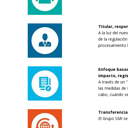
Titular, resp
A la luz del nu
de la regulación
procesamiento 
Enfoque basado
impacto, regi
A través de un 
las medidas de s
cabo, cuando sea
Transferencia
El Grupo SMI se 