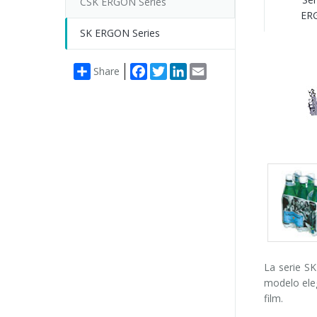
CSK ERGON Series
ER
SK ERGON Series
Facebook
Twitter
LinkedIn
Email
Share
Packs
gallery
La serie S
modelo eleg
film.