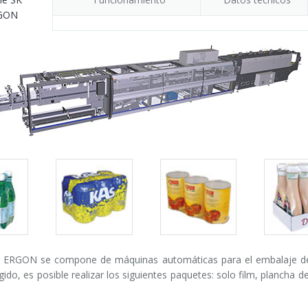
GON
Packs
Packs
Pack
gallery
gallery
galle
K ERGON se compone de máquinas automáticas para el embalaje de e
ido, es posible realizar los siguientes paquetes: solo film, plancha 