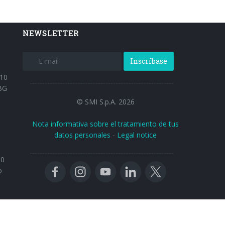
NEWSLETTER
Inscríbase
 10
BG
© SMI S.p.A. 2026
Nota informativa sobre el tratamiento de tus
datos personales
-
Legal notice
30
o