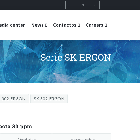
IT
EN
FR
ES
dia center
News
Contactos
Careers
Serie SK ERGON
K 602 ERGON
SK 802 ERGON
asta 80 ppm
Ventajas
Accessorios