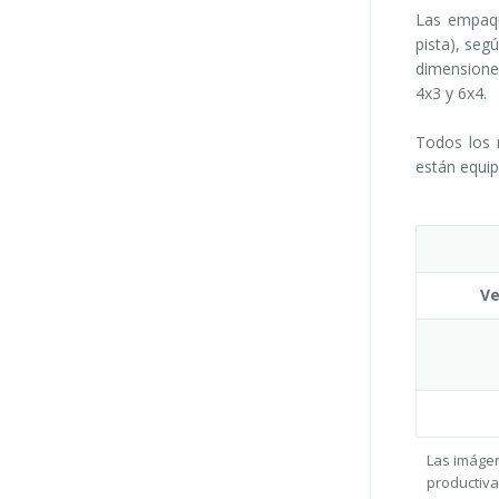
Las empaqu
pista), seg
dimensiones
4x3 y 6x4.
Todos los 
están equip
Ve
Las imágen
productiva