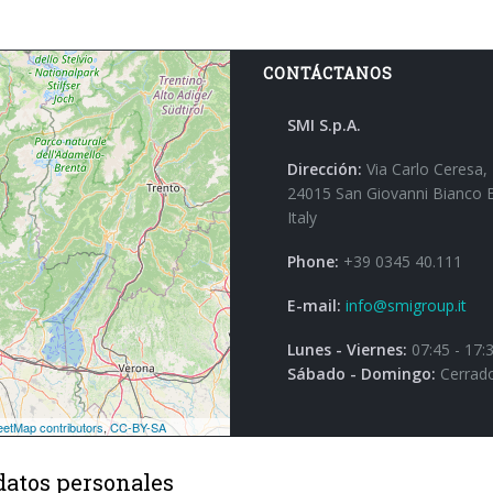
CONTÁCTANOS
SMI S.p.A.
Dirección:
Via Carlo Ceresa,
24015 San Giovanni Bianco 
Italy
Phone:
+39 0345 40.111
E-mail:
info@smigroup.it
Lunes - Viernes:
07:45 - 17:
Sábado - Domingo:
Cerrad
datos personales