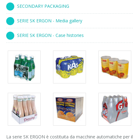
SECONDARY PACKAGING
Corsi palettizzatori
ingresso in linea
ingresso a 90°
SERIE SK ERGON - Media gallery
SERIE SK ERGON - Case histories
Packs
Packs
Packs
gallery
gallery
gallery
Packs
Packs
Packs
gallery
gallery
gallery
La serie SK ERGON è costituita da macchine automatiche per il