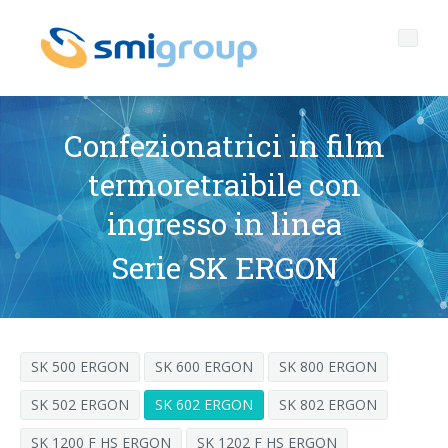
Confezionatrici in film
termoretraibile con
Profilo
ingresso in linea
Governance
Chi siamo
Serie SK ERGON
Sostenibilità
Dati chiave
Corporate governance
Prodotti
Mission
Codice Etico
Bottiglie senza etichetta
SK 500 ERGON
SK 600 ERGON
SK 800 ERGON
After sales
Storia
Qualità, Ambiente e Sicurezza
rPET
LINEE DI IMBOTTIGLIAMENTO
SK 502 ERGON
SK 602 ERGON
SK 802 ERGON
Media center
Filiali
General Data Protection Regulation
Tappi ancorati
SOFFIATRICI PER BOTTIGLIE PET/ rPET
Portale Smyzone
Linee complete
SK 1200 F HS ERGON
SK 1202 F HS ERGON