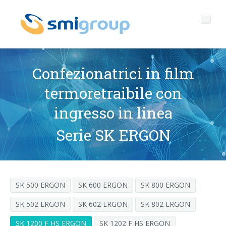
Confezionatrici in film
termoretraibile con
Profilo
ingresso in linea
Governance
Chi siamo
Serie SK ERGON
Sostenibilità
Dati chiave
Corporate governance
Prodotti
Mission
Codice Etico
Bottiglie senza etichetta
SK 500 ERGON
SK 600 ERGON
SK 800 ERGON
After sales
Storia
Qualità, Ambiente e Sicurezza
rPET
LINEE DI IMBOTTIGLIAMENTO
SK 502 ERGON
SK 602 ERGON
SK 802 ERGON
Media center
Filiali
General Data Protection Regulation
Tappi ancorati
SOFFIATRICI PER BOTTIGLIE PET/ rPET
Portale Smyzone
Linee complete
SK 1200 F HS ERGON
SK 1202 F HS ERGON