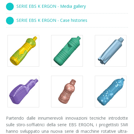
Corsi palettizzatori
ingresso in linea
SERIE EBS K ERGON - Media gallery
ingresso a 90°
SERIE EBS K ERGON - Case histories
Partendo dalle innumerevoli innovazioni tecniche introdotte
sulle stiro-soffiatrici della serie EBS ERGON, i progettisti SMI
hanno sviluppato una nuova serie di macchine rotative ultra-