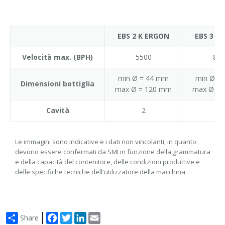
EBS 2 K ERGON
EBS 3 K
Velocità max. (BPH)
5500
825
min Ø = 44 mm
min Ø =
Dimensioni bottiglia
max Ø = 120 mm
max Ø = 
Cavità
2
3
Le immagini sono indicative e i dati non vincolanti, in quanto
devono essere confermati da SMI in funzione della grammatura
e della capacità del contenitore, delle condizioni produttive e
delle specifiche tecniche dell'utilizzatore della macchina.
Facebook
Twitter
LinkedIn
Email
Share