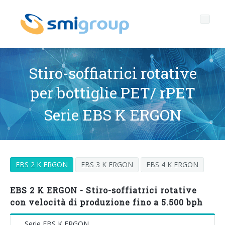
Stiro-soffiatrici rotative
per bottiglie PET/ rPET
Profilo
Serie EBS K ERGON
Governance
Chi siamo
Sostenibilità
Dati chiave
Corporate governance
EBS 2 K ERGON
EBS 3 K ERGON
EBS 4 K ERGON
Prodotti
Mission
Codice Etico
Bottiglie senza etichetta
After sales
Storia
Qualità, Ambiente e Sicurezza
rPET
LINEE DI IMBOTTIGLIAMENTO
EBS 2 K ERGON - Stiro-soffiatrici rotative
con velocità di produzione fino a 5.500 bph
Media center
Filiali
General Data Protection Regulation
Tappi ancorati
SOFFIATRICI PER BOTTIGLIE PET/ rPET
Portale Smyzone
Linee complete
Serie EBS K ERGON