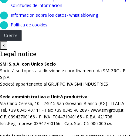
solicitudes de información
Informacion sobre los datos- whistleblowing
Política de cookies
Cierre
Close
×
Legal notice
SMI S.p.A. con Unico Socio
Società sottoposta a direzione e coordinamento da SMIGROUP
S.p.A.
Società appartenente al GRUPPO IVA SMI INDUSTRIES
Sede amministrativa e Unità produttiva:
Via Carlo Ceresa, 10 - 24015 San Giovanni Bianco (BG) - ITALIA
Tel. +39 0345 40.111 - Fax: +39 0345 40.209 - www.smigroup.it
C.F. 03942700166 - P. IVA IT04471940165 - R.E.A. 421708
Iscr.Reg.Imprese 03942700166 - Cap. Soc. € 5.000.000 i.v.