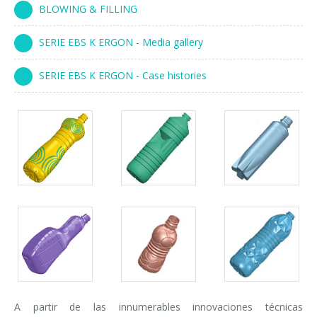
BLOWING & FILLING
Cursos paletizadores
entrada en línea
SERIE EBS K ERGON - Media gallery
entrada a 90°
SERIE EBS K ERGON - Case histories
A partir de las innumerables innovaciones técnicas