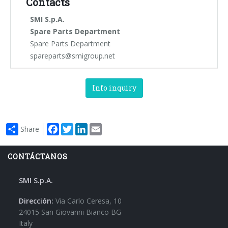
Contacts
SMI S.p.A.
Spare Parts Department
Spare Parts Department
spareparts@smigroup.net
Info inquiry
Facebook
Twitter
LinkedIn
Email
Share
CONTÁCTANOS
SMI S.p.A.
Dirección:
Via Carlo Ceresa, 10
24015 San Giovanni Bianco BG
Italy