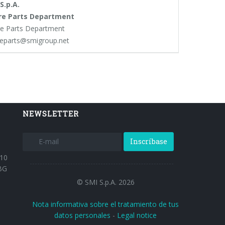
S.p.A.
re Parts Department
e Parts Department
eparts@smigroup.net
NEWSLETTER
Inscríbase
 10
BG
© SMI S.p.A. 2026
Nota informativa sobre el tratamiento de tus
datos personales
-
Legal notice