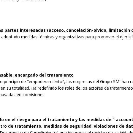
s partes interesadas (acceso, cancelación-olvido, limitación 
adoptado medidas técnicas y organizativas para promover el ejercicio
onsable, encargado del tratamiento
evo principio de "empoderamiento", las empresas del Grupo SMI han re
 en su totalidad. Ha redefinido los roles de los actores de tratamient
basadas en comisiones.
 en el riesgo para el tratamiento y las medidas de " accounta
stro de tratamiento, medidas de seguridad, violaciones de da
"Documento de Cumplimiento" que incorpora el registro de actividade