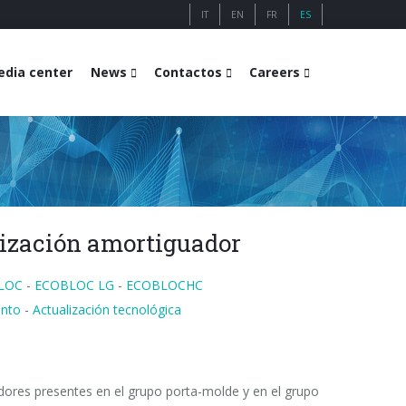
IT
EN
FR
ES
dia center
News
Contactos
Careers
lización amortiguador
LOC
-
ECOBLOC LG
-
ECOBLOCHC
ento
-
Actualización tecnológica
adores presentes en el grupo porta-molde y en el grupo