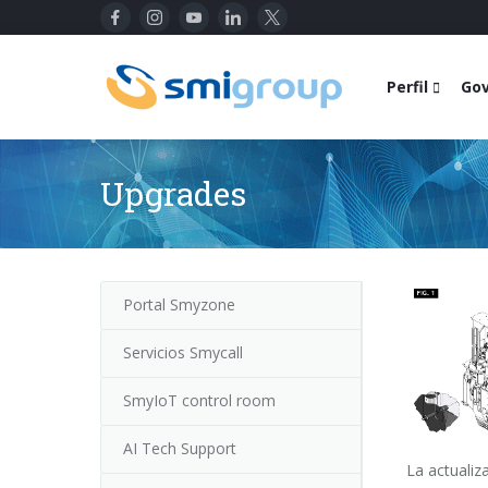
Perfil
Go
Upgrades
Portal Smyzone
Servicios Smycall
SmyIoT control room
AI Tech Support
La actualiz