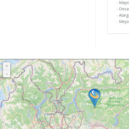
- Mayo
- Desa
- Alar
- Mejo