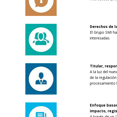
Derechos de la
El Grupo SMI ha 
interesadas.
Titular, resp
A la luz del nu
de la regulación
procesamiento 
Enfoque basado
impacto, regi
A través de un 