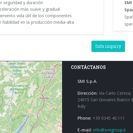
r seguridad y duración
SMI 
celeración más suave y gradual
Spa
gamiento vida útil de los componentes
Spar
r fiabilidad en la producción media-alta
spar
Info inquiry
CONTÁCTANOS
SMI S.p.A.
Dirección:
Via Carlo Ceresa,
24015 San Giovanni Bianco 
Italy
Phone:
+39 0345 40.111
E-mail:
info@smigroup.it