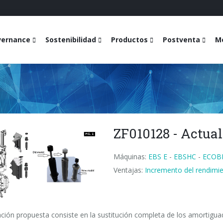
vernance
Sostenibilidad
Productos
Postventa
Me
ZF010128 - Actua
Máquinas:
EBS E
-
EBSHC
-
ECOB
Ventajas:
Incremento del rendimi
ación propuesta consiste en la sustitución completa de los amortigu