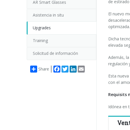
de estirad
AR Smart Glasses
El nuevo mo
Asistencia in situ
desacelerac
optimizada.
Upgrades
Dicha tecno
Training
elevada seg
Solicitud de información
Además, la 
regulación 
Facebook
Twitter
LinkedIn
Email
Share
Esta nueva 
con el amor
Requisits 
Idónea en t
Vent