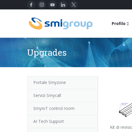
Profilo
Upgrades
Portale Smyzone
Servizi Smycall
SmyIoT control room
AI Tech Support
Kit di revis