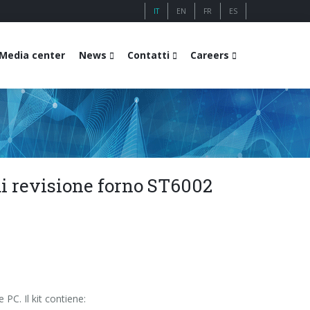
IT
EN
FR
ES
Media center
News
Contatti
Careers
i revisione forno ST6002
 PC. Il kit contiene: