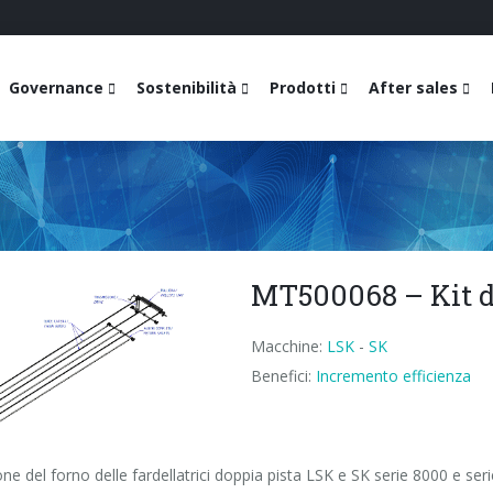
Governance
Sostenibilità
Prodotti
After sales
MT500068 – Kit d
Macchine:
LSK
-
SK
Benefici:
Incremento efficienza
ione del forno delle fardellatrici doppia pista LSK e SK serie 8000 e serie