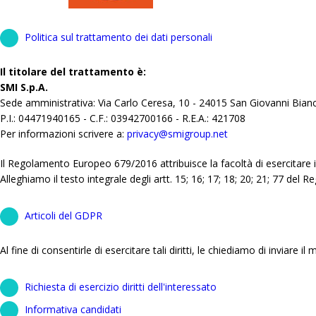
Politica sul trattamento dei dati personali
Il titolare del trattamento è:
SMI S.p.A.
Sede amministrativa: Via Carlo Ceresa, 10 - 24015 San Giovanni Bian
P.I.: 04471940165 - C.F.: 03942700166 - R.E.A.: 421708
Per informazioni scrivere a:
privacy@smigroup.net
Il Regolamento Europeo 679/2016 attribuisce la facoltà di esercitare i d
Alleghiamo il testo integrale degli artt. 15; 16; 17; 18; 20; 21; 77 del
Articoli del GDPR
Al fine di consentirle di esercitare tali diritti, le chiediamo di inviare 
Richiesta di esercizio diritti dell'interessato
Informativa candidati