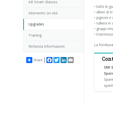
AR Smart Glasses
• tutte le g
• alberi di t
Intervento on-site
• pignoni e 
• rulliera in
Upgrades
• gruppi rin
• trasmissi
Training
La fornitu
Richiesta informazioni
Cont
Facebook
Twitter
LinkedIn
Email
Share
SMI S
Spar
Spare
spar