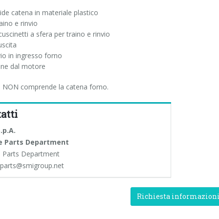
uide catena in materiale plastico
raino e rinvio
cuscinetti a sfera per traino e rinvio
 uscita
vio in ingresso forno
one dal motore
ra NON comprende la catena forno.
atti
.p.A.
e Parts Department
 Parts Department
eparts@smigroup.net
Richiesta informazion