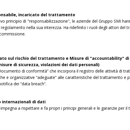
onsabile, incaricato del trattamento
ovo principio di "responsabilizzazione", le aziende del Gruppo SMI han
regolamento nella sua interezza. Ha ridefinito i ruoli degli attori del tr
 commissione.
to sul rischio del trattamento e Misure di "accountability" di t
isure di sicurezza, violazioni dei dati personali)
ocumento di conformità” che incorpora il registro delle attività di tra
che e organizzative “adeguate” alle caratteristiche del trattamento e 
otifica dei “data breach”.
internazionali di dati
impegna a rispettare e fa propri i principi generali e le garanzie per il