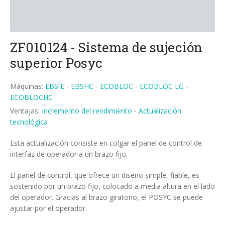
News
Certificación y Asociaciones
Whistleblowing
Ahorro de energía
LLENADORAS PARA BOTELLAS PET/ rPET
Servicios Smycall
Soluciones compactas
Contactos
Fuentes renovables
SISTEMAS DE SOPLADO, LLENADO Y TAPONADO
SmyIoT control room
Ferias
Fábrica inteligente 4.0
ZF010124 - Sistema de sujeción
Careers
EMPAQUETADORAS
AI Tech Support
Instalaciones recientes
Contactos
Supervisor de línea SWM
superior Posyc
PALETIZADORES
AR Smart Glasses
Sminow magazine
Filiales
Tour virtual
Film termorretráctil
Careers
Máquinas:
EBS E
-
EBSHC
-
ECOBLOC
-
ECOBLOC LG
-
ECOBLOCHC
CINTAS TRANSPORTADORAS
Asistencia in situ
Notas de prensa
Petición de informaciones
Film extensible
Minipal
entrada en línea
Introduce tu C.V.
Ventajas:
Incremento del rendimiento
-
Actualización
tecnológica
Upgrades
Lo que dicen de nosotros
Ferias: solicitud de encuentro
Cartón wrap-around
Entrada en línea
entrada a 90°
Modifica tu C.V.
Esta actualización consiste en colgar el panel de control de
Training
Proveedores
Cartón RSC (americanas)
Entrada a 90°
entrada en línea
Oportunidades de trabajo
interfaz de operador a un brazo fijo.
Solicitud de información
Cartoncillo Kraft
Cursos de formación
entrada a 90°
El panel de control, que ofrece un diseño simple, fiable, es
sostenido por un brazo fijo, colocado a media altura en el lado
Bandeja de cartón
Cursos sopladoras y llenadoras
del operador. Gracias al brazo giratorio, el POSYC se puede
ajustar por el operador.
Combo de cartón y film
Cursos empaquetadoras