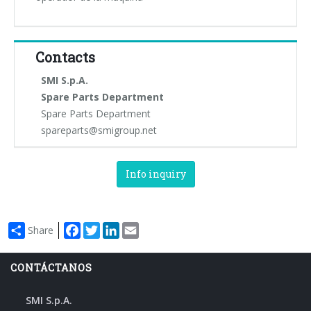
Contacts
SMI S.p.A.
Spare Parts Department
Spare Parts Department
spareparts@smigroup.net
Info inquiry
Facebook
Twitter
LinkedIn
Email
Share
CONTÁCTANOS
SMI S.p.A.