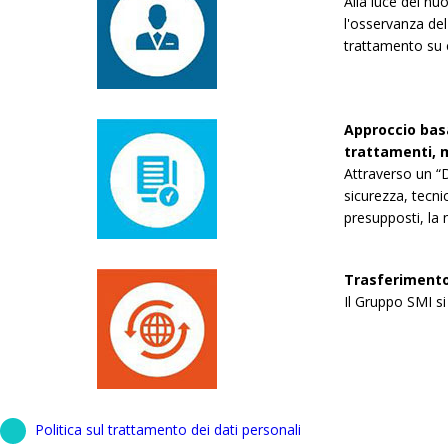
Alla luce del nu
l'osservanza del 
trattamento su
Approccio basa
trattamenti, m
Attraverso un “D
sicurezza, tecni
presupposti, la n
Trasferimento 
Il Gruppo SMI si 
Politica sul trattamento dei dati personali