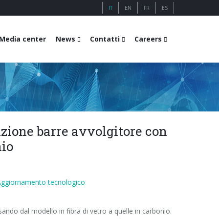
IT
EN
FR
ES
Media center
News
Contatti
Careers
uzione barre avvolgitore con
nio
Aggiornamento tecnologico
ando dal modello in fibra di vetro a quelle in carbonio.