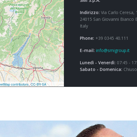
SMI S.p.A.
Indirizzo:
Via Carlo Ceresa, 
24015 San Giovanni Bianco 
Italy
Phone:
+39 0345 40.111
E-mail:
info@smigroup.it
Lunedì - Venerdì:
07:45 - 17
Sabato - Domenica:
Chiuso