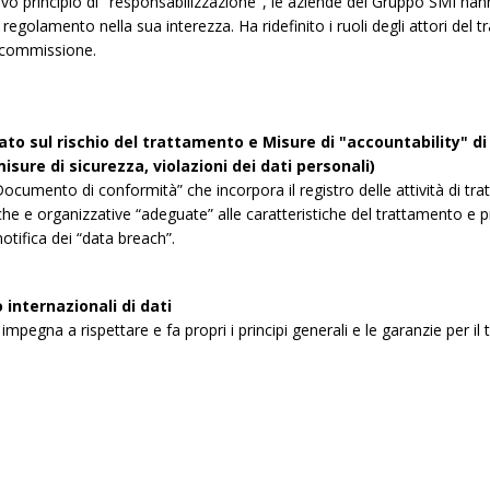
ovo principio di "responsabilizzazione", le aziende del Gruppo SMI han
regolamento nella sua interezza. Ha ridefinito i ruoli degli attori del tr
 commissione.
to sul rischio del trattamento e Misure di "accountability" di t
isure di sicurezza, violazioni dei dati personali)
ocumento di conformità” che incorpora il registro delle attività di tra
che e organizzative “adeguate” alle caratteristiche del trattamento e 
otifica dei “data breach”.
internazionali di dati
impegna a rispettare e fa propri i principi generali e le garanzie per il