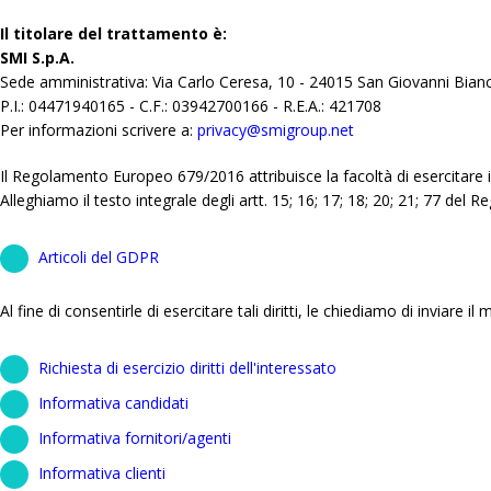
Il titolare del trattamento è:
SMI S.p.A.
Sede amministrativa: Via Carlo Ceresa, 10 - 24015 San Giovanni Bian
P.I.: 04471940165 - C.F.: 03942700166 - R.E.A.: 421708
Per informazioni scrivere a:
privacy@smigroup.net
Il Regolamento Europeo 679/2016 attribuisce la facoltà di esercitare i d
Alleghiamo il testo integrale degli artt. 15; 16; 17; 18; 20; 21; 77 del
Articoli del GDPR
Al fine di consentirle di esercitare tali diritti, le chiediamo di inviare 
Richiesta di esercizio diritti dell'interessato
Informativa candidati
Informativa fornitori/agenti
Informativa clienti