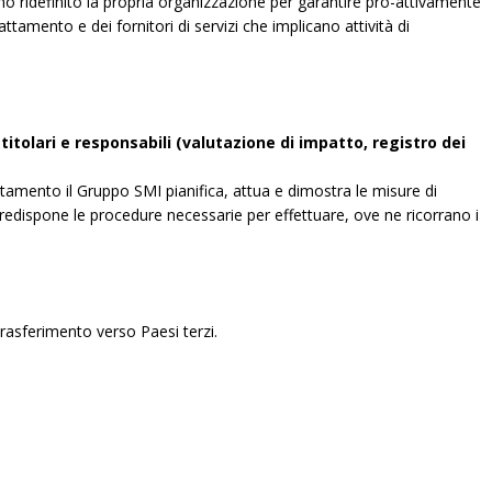
no ridefinito la propria organizzazione per garantire pro-attivamente
attamento e dei fornitori di servizi che implicano attività di
itolari e responsabili (valutazione di impatto, registro dei
ttamento il Gruppo SMI pianifica, attua e dimostra le misure di
predispone le procedure necessarie per effettuare, ove ne ricorrano i
 trasferimento verso Paesi terzi.