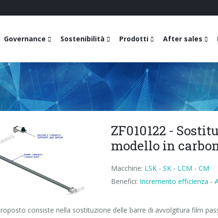
Governance
Sostenibilità
Prodotti
After sales
ZF010122 - Sostit
modello in carbo
Macchine:
LSK
-
SK
-
LCM
-
CM
Benefici:
Incremento efficienza
-
roposto consiste nella sostituzione delle barre di avvolgitura film pass