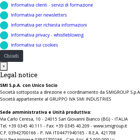
Informativa clienti - servizi di formazione
Informativa per newsletters
Informativa per richiesta informazioni
Informativa privacy - whistleblowing
Informativa sui cookies
Chiudi
Close
×
Legal notice
SMI S.p.A. con Unico Socio
Società sottoposta a direzione e coordinamento da SMIGROUP S.p.A
Società appartenente al GRUPPO IVA SMI INDUSTRIES
Sede amministrativa e Unità produttiva:
Via Carlo Ceresa, 10 - 24015 San Giovanni Bianco (BG) - ITALIA
Tel. +39 0345 40.111 - Fax: +39 0345 40.209 - www.smigroup.it
C.F. 03942700166 - P. IVA IT04471940165 - R.E.A. 421708
Iscr.Reg.Imprese 03942700166 - Cap. Soc. € 5.000.000 i.v.