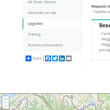
AR Smart Glasses
Requisiti 
- Fattibile 
Intervento on-site
Upgrades
Bene
- Facil
Training
- Maggi
- Maggi
Richiesta informazioni
passag
Facebook
Twitter
LinkedIn
Email
Share