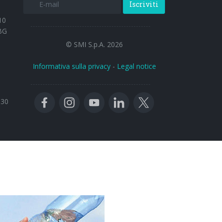
Iscriviti
10
BG
© SMI S.p.A. 2026
Informativa sulla privacy
-
Legal notice
:30