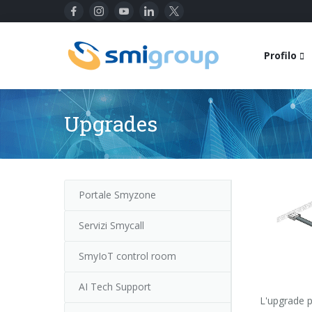
Profilo
Upgrades
Portale Smyzone
Servizi Smycall
SmyIoT control room
AI Tech Support
L'upgrade p