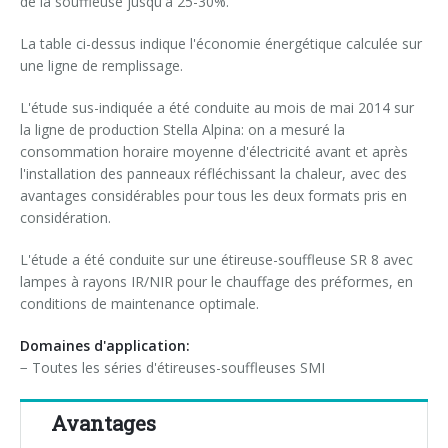
de la souffleuse jusqu'à 25-30%.
Formation palettiseurs
entrée en ligne
La table ci-dessus indique l'économie énergétique calculée sur
une ligne de remplissage.
entrée à 90°
L'étude sus-indiquée a été conduite au mois de mai 2014 sur
la ligne de production Stella Alpina: on a mesuré la
consommation horaire moyenne d'électricité avant et après
l'installation des panneaux réfléchissant la chaleur, avec des
avantages considérables pour tous les deux formats pris en
considération.
L'étude a été conduite sur une étireuse-souffleuse SR 8 avec
lampes à rayons IR/NIR pour le chauffage des préformes, en
conditions de maintenance optimale.
Domaines d'application:
− Toutes les séries d'étireuses-souffleuses SMI
Avantages