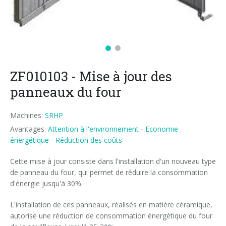
News
Certifications et Associations
Whistleblowing
Économie d'énergie
REMPLISSEUSES POUR BOUTEILLES PET/ rPET
Services Smycall
Solutions compactes
Contacts
Ressources renouvelables
SYSTEMES DE SOUFFLAGE, REMPLISSAGE ET BOUCHAGE
SmyIoT control room
Expositions
Usine Intelligente 4.0
Careers
EMBALLEUSES
AI Tech Support
Installations récentes
Contacts
Superviseur de ligne SWM
ZF010103 - Mise à jour des
PALETTISEURS
AR Smart Glasses
Sminow magazine
Filiales
Visite virtuelle
Film thermorétractable
Careers
panneaux du four
CONVOYEURS
Assistance sur place
Communiqués de presse
Demande d'informations
Film étirable
Minipal
entrée en ligne
Insérez votre C.V.
Machines:
SRHP
Upgrades
Ils disent de nous
Salons: demande de rendez-vous
Carton wrap-around
Entrée en ligne
entrée à 90°
Modifiez votre C.V.
Avantages:
Attention à l'environnement
-
Economie
énergétique
-
Réduction des coûts
Training
Fournisseurs
Carton RSC (américain)
Entrée à 90°
entrée en ligne
Opportunités de travail
Cette mise à jour consiste dans l'installation d'un nouveau type
Demande d'informations
Carton Kraft
Formation
entrée à 90°
de panneau du four, qui permet de réduire la consommation
d'énergie jusqu'à 30%.
Barquette en carton
Formation souffleuses et remplisseuses
L'installation de ces panneaux, réalisés en matière céramique,
Carton et film combiné
Formation machines de conditionnement
autorise une réduction de consommation énergétique du four