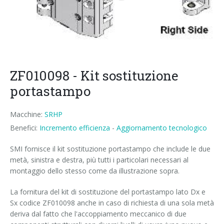
News
Certificazioni e Associazioni
Whistleblowing
Risparmio energetico
RIEMPITRICI PER BOTTIGLIE PET/ rPET
Servizi Smycall
Soluzioni compatte
Contatti
Risorse rinnovabili
SISTEMI DI SOFFIAGGIO, RIEMPIMENTO E TAPPATURA
SmyIoT control room
Fiere
Fabbrica Intelligente 4.0
Careers
CONFEZIONATRICI
AI Tech Support
Installazioni recenti
Contatti
Supervisore di linea SWM
ZF010098 - Kit sostituzione
PALETTIZZATORI
AR Smart Glasses
Sminow magazine
Filiali
Tour virtuale
Film termoretraibile
Careers
portastampo
NASTRI TRASPORTATORI
Intervento on-site
Comunicati stampa
Richiesta informazioni
Film estensibile
Minipal
ingresso in linea
Invia Il tuo CV
Macchine:
SRHP
Upgrades
Dicono di noi
Fiere: richiesta di incontro
Cartone wrap-around
Ingresso in linea
ingresso a 90°
Modifica il tuo CV
Benefici:
Incremento efficienza
-
Aggiornamento tecnologico
Training
Fornitori
Cartone RSC (americano)
Ingresso a 90°
ingresso in linea
Opportunità di lavoro
SMI fornisce il kit sostituzione portastampo che include le due
metà, sinistra e destra, più tutti i particolari necessari al
Richiesta informazioni
Cartoncino Kraft
Corsi di formazione
ingresso a 90°
montaggio dello stesso come da illustrazione sopra.
Vassoio di cartone
Corsi soffiatrici e riempitrici
La fornitura del kit di sostituzione del portastampo lato Dx e
Sx codice ZF010098 anche in caso di richiesta di una sola metà
Combi cartone e film
Corsi confezionatrici
deriva dal fatto che l'accoppiamento meccanico di due