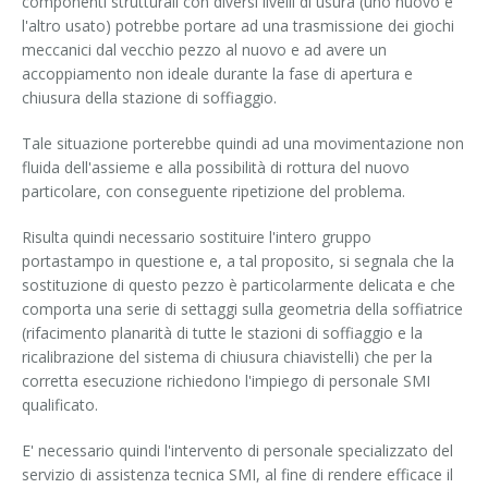
componenti strutturali con diversi livelli di usura (uno nuovo e
Corsi palettizzatori
ingresso in linea
l'altro usato) potrebbe portare ad una trasmissione dei giochi
meccanici dal vecchio pezzo al nuovo e ad avere un
ingresso a 90°
accoppiamento non ideale durante la fase di apertura e
chiusura della stazione di soffiaggio.
Tale situazione porterebbe quindi ad una movimentazione non
fluida dell'assieme e alla possibilità di rottura del nuovo
particolare, con conseguente ripetizione del problema.
Risulta quindi necessario sostituire l'intero gruppo
portastampo in questione e, a tal proposito, si segnala che la
sostituzione di questo pezzo è particolarmente delicata e che
comporta una serie di settaggi sulla geometria della soffiatrice
(rifacimento planarità di tutte le stazioni di soffiaggio e la
ricalibrazione del sistema di chiusura chiavistelli) che per la
corretta esecuzione richiedono l'impiego di personale SMI
qualificato.
E' necessario quindi l'intervento di personale specializzato del
servizio di assistenza tecnica SMI, al fine di rendere efficace il