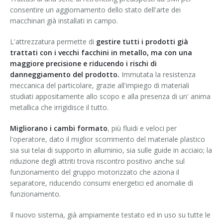
consentire un aggiornamento dello stato dell'arte dei
Corsi palettizzatori
ingresso in linea
macchinari già installati in campo.
ingresso a 90°
L'attrezzatura permette di
gestire tutti i prodotti già
trattati con i vecchi facchini in metallo, ma con una
maggiore precisione e riducendo i rischi di
danneggiamento del prodotto.
Immutata la resistenza
meccanica del particolare, grazie all'impiego di materiali
studiati appositamente allo scopo e alla presenza di un' anima
metallica che irrigidisce il tutto.
Migliorano i cambi formato
, più fluidi e veloci per
l'operatore, dato il miglior scorrimento del materiale plastico
sia sui telai di supporto in alluminio, sia sulle guide in acciaio; la
riduzione degli attriti trova riscontro positivo anche sul
funzionamento del gruppo motorizzato che aziona il
separatore, riducendo consumi energetici ed anomalie di
funzionamento.
Il nuovo sistema, già ampiamente testato ed in uso su tutte le