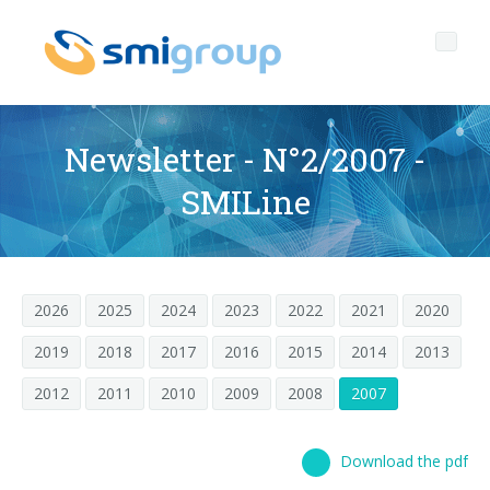
Newsletter - N°2/2007 -
SMILine
Profilo
Governance
Chi siamo
2026
2025
2024
2023
2022
2021
2020
Sostenibilità
Dati chiave
Corporate governance
2019
2018
2017
2016
2015
2014
2013
Prodotti
Mission
Codice Etico
Bottiglie senza etichetta
2012
2011
2010
2009
2008
2007
After sales
Storia
Qualità, Ambiente e Sicurezza
rPET
LINEE DI IMBOTTIGLIAMENTO
Media center
Filiali
General Data Protection Regulation
Tappi ancorati
SOFFIATRICI PER BOTTIGLIE PET/ rPET
Portale Smyzone
Linee complete
Download the pdf