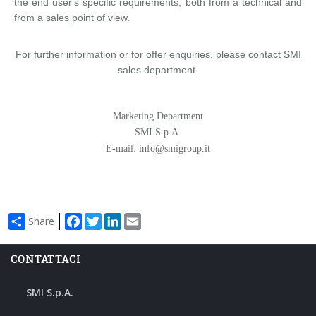
the end user's specific requirements, both from a technical and
from a sales point of view.
For further information or for offer enquiries, please contact SMI
sales department.
Marketing Department
SMI S.p.A.
E-mail: info@smigroup.it
Facebook
Twitter
LinkedIn
Email
Share
CONTATTACI
SMI S.p.A.