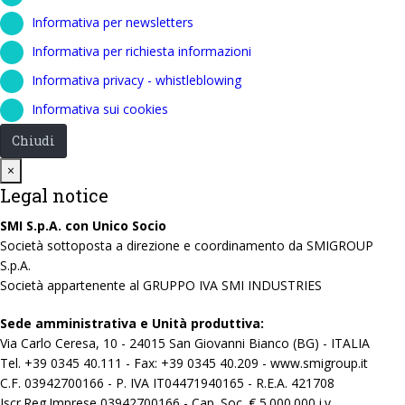
Informativa per newsletters
Informativa per richiesta informazioni
Informativa privacy - whistleblowing
Informativa sui cookies
Chiudi
Close
×
Legal notice
SMI S.p.A. con Unico Socio
Società sottoposta a direzione e coordinamento da SMIGROUP
S.p.A.
Società appartenente al GRUPPO IVA SMI INDUSTRIES
Sede amministrativa e Unità produttiva:
Via Carlo Ceresa, 10 - 24015 San Giovanni Bianco (BG) - ITALIA
Tel. +39 0345 40.111 - Fax: +39 0345 40.209 - www.smigroup.it
C.F. 03942700166 - P. IVA IT04471940165 - R.E.A. 421708
Iscr.Reg.Imprese 03942700166 - Cap. Soc. € 5.000.000 i.v.