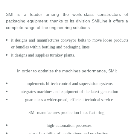
News
Certificazioni e Associazioni
Whistleblowing
Risparmio energetico
RIEMPITRICI PER BOTTIGLIE PET/ rPET
Servizi Smycall
Soluzioni compatte
SMI is a leader among the world-class constructors of
Contatti
Risorse rinnovabili
SISTEMI DI SOFFIAGGIO, RIEMPIMENTO E TAPPATURA
SmyIoT control room
Fiere
Fabbrica Intelligente 4.0
packaging equipment; thanks to its division SMILine it offers a
complete range of line engineering solutions:
Careers
CONFEZIONATRICI
AI Tech Support
Installazioni recenti
Contatti
Supervisore di linea SWM
it designs and manufactures conveyor belts to move loose products
PALETTIZZATORI
AR Smart Glasses
Sminow magazine
Filiali
Tour virtuale
Film termoretraibile
Careers
or bundles within bottling and packaging lines.
it designs and supplies turnkey plants.
NASTRI TRASPORTATORI
Intervento on-site
Comunicati stampa
Richiesta informazioni
Film estensibile
Minipal
ingresso in linea
Invia Il tuo CV
In order to optimize the machines performance, SMI:
Upgrades
Dicono di noi
Fiere: richiesta di incontro
Cartone wrap-around
Ingresso in linea
ingresso a 90°
Modifica il tuo CV
implements hi-tech control and supervision systems.
Training
Fornitori
Cartone RSC (americano)
Ingresso a 90°
ingresso in linea
Opportunità di lavoro
integrates machines and equipment of the latest generation.
Richiesta informazioni
Cartoncino Kraft
Corsi di formazione
ingresso a 90°
guarantees a widerspread, efficient technical service.
Vassoio di cartone
Corsi soffiatrici e riempitrici
SMI manufactures production lines featuring:
high-automation processes.
Combi cartone e film
Corsi confezionatrici
great flexibility of applications and production.