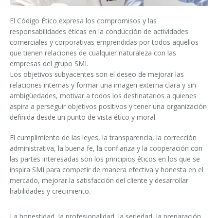
News
Certificación y Asociaciones
Whistleblowing
Ahorro de energía
LLENADORAS PARA BOTELLAS PET/ rPET
Servicios Smycall
Soluciones compactas
El Código Ético expresa los compromisos y las
Contactos
Fuentes renovables
SISTEMAS DE SOPLADO, LLENADO Y TAPONADO
SmyIoT control room
Ferias
Fábrica inteligente 4.0
responsabilidades éticas en la conducción de actividades
comerciales y corporativas emprendidas por todos aquellos
que tienen relaciones de cualquier naturaleza con las
Careers
EMPAQUETADORAS
AI Tech Support
Instalaciones recientes
Contactos
Supervisor de línea SWM
empresas del grupo SMI.
Los objetivos subyacentes son el deseo de mejorar las
PALETIZADORES
AR Smart Glasses
Sminow magazine
Filiales
Tour virtual
Film termorretráctil
Careers
relaciones internas y formar una imagen externa clara y sin
ambigüedades, motivar a todos los destinatarios a quienes
CINTAS TRANSPORTADORAS
Asistencia in situ
Notas de prensa
Petición de informaciones
Film extensible
Minipal
entrada en línea
Introduce tu C.V.
aspira a perseguir objetivos positivos y tener una organización
definida desde un punto de vista ético y moral.
Upgrades
Lo que dicen de nosotros
Ferias: solicitud de encuentro
Cartón wrap-around
Entrada en línea
entrada a 90°
Modifica tu C.V.
El cumplimiento de las leyes, la transparencia, la corrección
Training
Proveedores
Cartón RSC (americanas)
Entrada a 90°
entrada en línea
Oportunidades de trabajo
administrativa, la buena fe, la confianza y la cooperación con
las partes interesadas son los principios éticos en los que se
Solicitud de información
Cartoncillo Kraft
Cursos de formación
entrada a 90°
inspira SMI para competir de manera efectiva y honesta en el
mercado, mejorar la satisfacción del cliente y desarrollar
Bandeja de cartón
Cursos sopladoras y llenadoras
habilidades y crecimiento.
Combo de cartón y film
Cursos empaquetadoras
La honestidad, la profesionalidad, la seriedad, la preparación