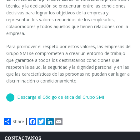
técnica y la dedicación se encuentran entre las condiciones
Cursos paletizadores
entrada en línea
decisivas para lograr los objetivos de la empresa y
representan los valores requeridos de los empleados,
entrada a 90°
colaboradores y todos aquellos que tienen relaciones con la
empresa.
Para promover el respeto por estos valores, las empresas del
Grupo SMI se comprometen a crear un entorno de trabajo
que garantice a todos los destinatarios condiciones que
respeten la salud, la seguridad y la dignidad personal y en las
que las características de las personas no puedan dar lugar a
discriminación o condicionamiento.
Descarga el Código de ética del Grupo SMI
Facebook
Twitter
LinkedIn
Email
Share
CONTÁCTANOS