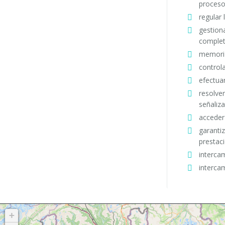
proceso
regular
gestion
complet
memoriz
control
efectua
resolver
señaliz
acceder
garanti
prestac
interca
interca