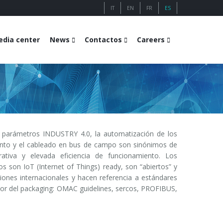
IT
EN
FR
ES
dia center
News
Contactos
Careers
s parámetros INDUSTRY 4.0, la automatización de los
iento y el cableado en bus de campo son sinónimos de
erativa y elevada eficiencia de funcionamiento. Los
son IoT (Internet of Things) ready, son “abiertos” y
aciones internacionales y hacen referencia a estándares
ctor del packaging: OMAC guidelines, sercos, PROFIBUS,