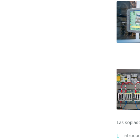
Las soplado
introdu