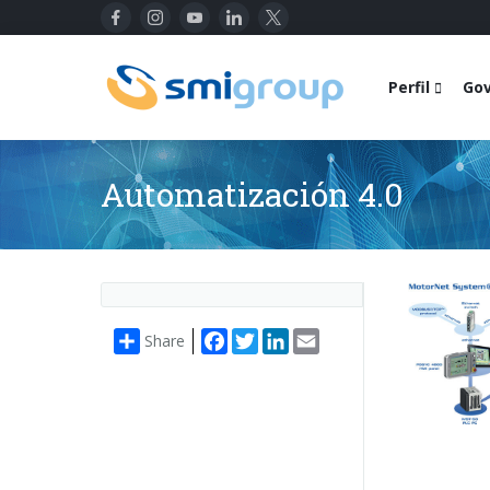
Perfil
Go
Automatización 4.0
Facebook
Twitter
LinkedIn
Email
Share