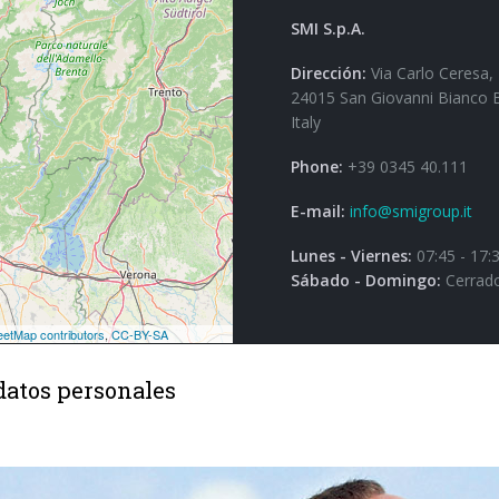
SMI S.p.A.
Dirección:
Via Carlo Ceresa,
24015 San Giovanni Bianco 
Italy
Phone:
+39 0345 40.111
E-mail:
info@smigroup.it
Lunes - Viernes:
07:45 - 17:
Sábado - Domingo:
Cerrad
datos personales