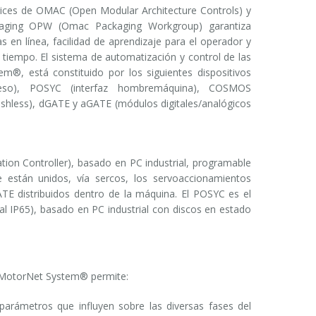
ectrices de OMAC (Open Modular Architecture Controls) y
kaging OPW (Omac Packaging Workgroup) garantiza
s en línea, facilidad de aprendizaje para el operador y
l tiempo. El sistema de automatización y control de las
, está constituido por los siguientes dispositivos
eso), POSYC (interfaz hombremáquina), COSMOS
ushless), dGATE y aGATE (módulos digitales/analógicos
n Controller), basado en PC industrial, programable
 están unidos, vía sercos, los servoaccionamientos
 distribuidos dentro de la máquina. El POSYC es el
ntal IP65), basado en PC industrial con discos en estado
ol MotorNet System® permite:
s parámetros que influyen sobre las diversas fases del