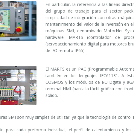
En particular, la referencia a las líneas dir
del grupo de trabajo para el sector pac
simplicidad de integración con otras máquina
mantenimiento del valor de la inversión en e
máquinas SMI, denominado MotorNet System®
hardware: MARTS (controlador de proc
(servoaccionamiento digital para motores br
de I/O remoto IP65).
El MARTS es un PAC (Programmable Automatio
también en los lenguajes IEC61131. A éste
COSMOS y los módulos de I/O Dgate y aGATE
terminal HMI (pantalla táctil gráfica con fro
sólido.
ras SMI son muy simples de utilizar, ya que la tecnología de contr
cir, para cada preforma individual, el perfil de calentamiento y lo