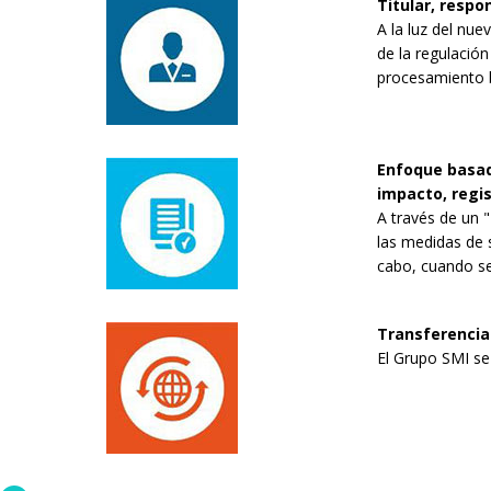
Titular, resp
A la luz del nu
de la regulación
procesamiento 
Enfoque basado
impacto, regi
A través de un 
las medidas de s
cabo, cuando sea
Transferencia
El Grupo SMI se 