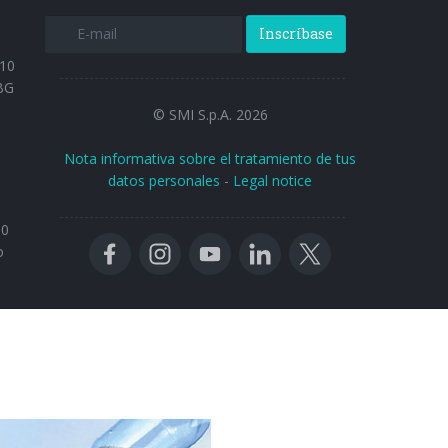
Inscríbase
 10
BG
© SMI S.p.A. 2026
Nota informativa sobre el tratamiento de tus
datos personales
-
Legal notice
30
o