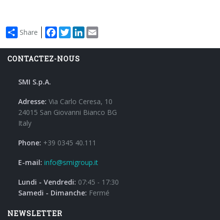
Facebook
Twitter
LinkedIn
Email
Share
CONTACTEZ-NOUS
SMI S.p.A.
Adresse:
Via Carlo Ceresa, 10
24015 San Giovanni Bianco BG
Italy
Phone:
+39 0345 40.111
E-mail:
info@smigroup.it
Lundi - Vendredi:
07:45 - 17:30
Samedi - Dimanche:
Fermé
NEWSLETTER