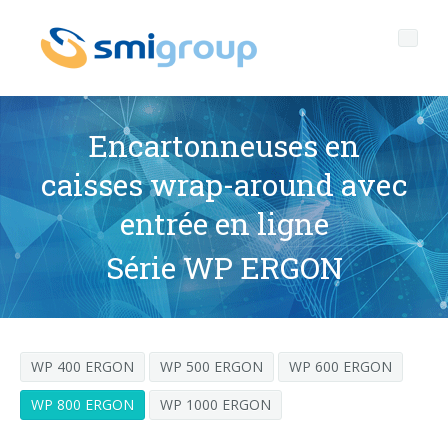
Encartonneuses en
caisses wrap-around avec
Profil
entrée en ligne
Governance
Qui sommes nous
Série WP ERGON
Durabilité
Données clef
Gouvernement d'entreprise
Produits
Mission
Code Ethique
Bouteilles sans étiquette
WP 400 ERGON
WP 500 ERGON
WP 600 ERGON
Après vente
Histoire
Qualité, Environnement et Sécurité
rPET
LIGNES D'EMBOUTEILLAGE
WP 800 ERGON
WP 1000 ERGON
Media center
Filiales
General Data Protection Regulation
Bouchons attachés
SOUFFLEUSES POUR BOUTEILLES PET/ rPET
Portail Smyzone
Lignes complètes