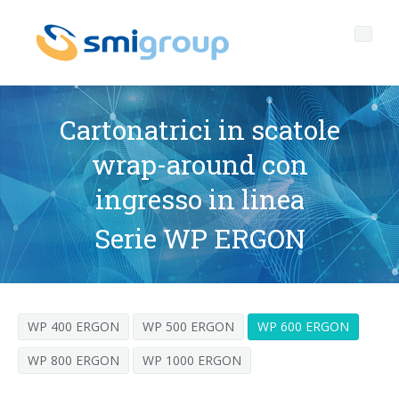
Cartonatrici in scatole
wrap-around con
Profilo
ingresso in linea
Governance
Chi siamo
Serie WP ERGON
Sostenibilità
Dati chiave
Corporate governance
Prodotti
Mission
Codice Etico
Bottiglie senza etichetta
WP 400 ERGON
WP 500 ERGON
WP 600 ERGON
After sales
Storia
Qualità, Ambiente e Sicurezza
rPET
LINEE DI IMBOTTIGLIAMENTO
WP 800 ERGON
WP 1000 ERGON
Media center
Filiali
General Data Protection Regulation
Tappi ancorati
SOFFIATRICI PER BOTTIGLIE PET/ rPET
Portale Smyzone
Linee complete