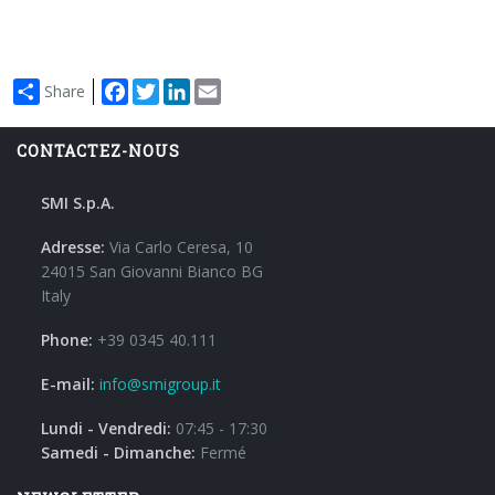
Facebook
Twitter
LinkedIn
Email
Share
CONTACTEZ-NOUS
SMI S.p.A.
Adresse:
Via Carlo Ceresa, 10
24015 San Giovanni Bianco BG
Italy
Phone:
+39 0345 40.111
E-mail:
info@smigroup.it
Lundi - Vendredi:
07:45 - 17:30
Samedi - Dimanche:
Fermé