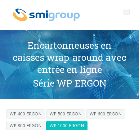
Encartonneuses en
caisses wrap-around avec
Profil
entrée en ligne
Governance
Qui sommes nous
Série WP ERGON
Durabilité
Données clef
Gouvernement d'entreprise
Produits
Mission
Code Ethique
Bouteilles sans étiquette
WP 400 ERGON
WP 500 ERGON
WP 600 ERGON
Après vente
Histoire
Qualité, Environnement et Sécurité
rPET
LIGNES D'EMBOUTEILLAGE
WP 800 ERGON
WP 1000 ERGON
Media center
Filiales
General Data Protection Regulation
Bouchons attachés
SOUFFLEUSES POUR BOUTEILLES PET/ rPET
Portail Smyzone
Lignes complètes