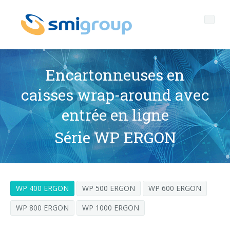
Encartonneuses en
caisses wrap-around avec
Profil
entrée en ligne
Governance
Qui sommes nous
Série WP ERGON
Durabilité
Données clef
Gouvernement d'entreprise
Produits
Mission
Code Ethique
Bouteilles sans étiquette
WP 400 ERGON
WP 500 ERGON
WP 600 ERGON
Après vente
Histoire
Qualité, Environnement et Sécurité
rPET
LIGNES D'EMBOUTEILLAGE
WP 800 ERGON
WP 1000 ERGON
Media center
Filiales
General Data Protection Regulation
Bouchons attachés
SOUFFLEUSES POUR BOUTEILLES PET/ rPET
Portail Smyzone
Lignes complètes