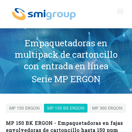
Empaquetadoras en
multipack de cartoncillo
Perfil
con entrada en línea
Governance
Quienes somos
Serie MP ERGON
Sostenibilidad
Datos clave
Corporate governance
Productos
Misión
Código de Ética
Botellas sin etiqueta
MP 150 ERGON
MP 150 BK ERGON
MP 300 ERGON
Postventa
Historia
Calidad, Medio Ambiente y Seguridad
rPET
LINEAS DE EMBOTELLADO
MP 150 BK ERGON - Empaquetadoras en fajas
Media center
Filiales
General Data Protection Regulation
Tapones anclados
SOPLADORAS PARA BOTELLAS PET/ rPET
Portal Smyzone
Líneas completas
envolvedoras de cartoncillo hasta 150 ppm