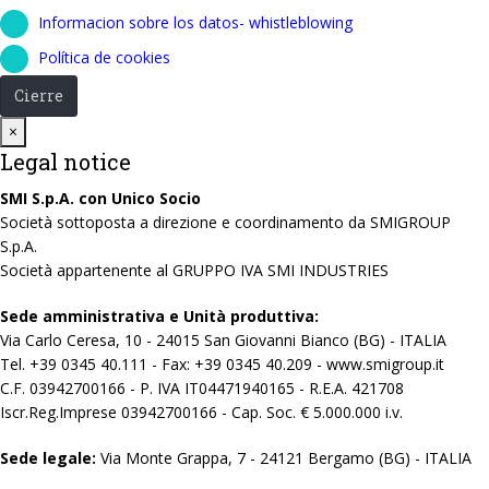
Informacion sobre los datos- whistleblowing
Política de cookies
Cierre
Close
×
Legal notice
SMI S.p.A. con Unico Socio
Società sottoposta a direzione e coordinamento da SMIGROUP
S.p.A.
Società appartenente al GRUPPO IVA SMI INDUSTRIES
Sede amministrativa e Unità produttiva:
Via Carlo Ceresa, 10 - 24015 San Giovanni Bianco (BG) - ITALIA
Tel. +39 0345 40.111 - Fax: +39 0345 40.209 - www.smigroup.it
C.F. 03942700166 - P. IVA IT04471940165 - R.E.A. 421708
Iscr.Reg.Imprese 03942700166 - Cap. Soc. € 5.000.000 i.v.
Sede legale:
Via Monte Grappa, 7 - 24121 Bergamo (BG) - ITALIA